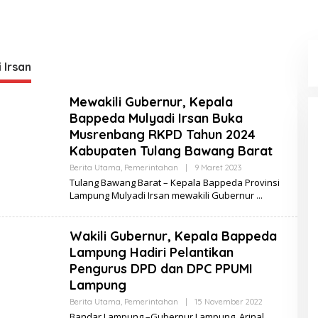
 Irsan
Mewakili Gubernur, Kepala
Bappeda Mulyadi Irsan Buka
Musrenbang RKPD Tahun 2024
Kabupaten Tulang Bawang Barat
Berita Utama
,
Pemerintahan
|
9 Maret 2023
O
L
Tulang Bawang Barat – Kepala Bappeda Provinsi
E
Lampung Mulyadi Irsan mewakili Gubernur
H
S
E
R
Wakili Gubernur, Kepala Bappeda
I
B
Lampung Hadiri Pelantikan
U
Pengurus DPD dan DPC PPUMI
B
E
Lampung
R
I
Berita Utama
,
Pemerintahan
|
15 November 2022
O
T
L
Bandar Lampung –Gubernur Lampung, Arinal
A