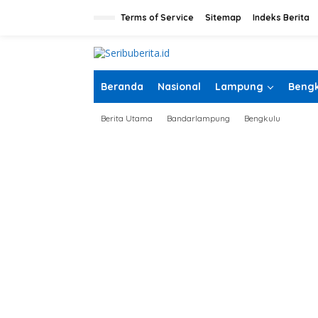
L
e
Terms of Service
Sitemap
Indeks Berita
w
a
t
i
k
Beranda
Nasional
Lampung
Bengk
e
k
Berita Utama
Bandarlampung
Bengkulu
o
n
t
e
n