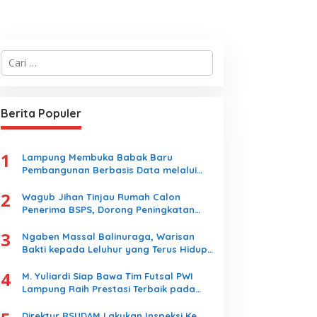
C
a
r
i
u
Berita Populer
n
t
u
1
k
Lampung Membuka Babak Baru
:
Pembangunan Berbasis Data melalui
Peluncuran Satelit Lampung-1 Berbasis
2
AI
Wagub Jihan Tinjau Rumah Calon
Penerima BSPS, Dorong Peningkatan
Kualitas Hunian Warga dan Serap
3
Aspirasi Masyarakat
Ngaben Massal Balinuraga, Warisan
Bakti kepada Leluhur yang Terus Hidup
dan Memikat Wisatawan
4
M. Yuliardi Siap Bawa Tim Futsal PWI
Lampung Raih Prestasi Terbaik pada
Porwanas 2027
Direktur RSUDAM Lakukan Inspeksi Ke