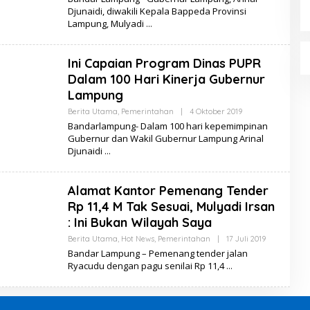
E
Djunaidi, diwakili Kepala Bappeda Provinsi
H
Lampung, Mulyadi
S
E
R
I
Ini Capaian Program Dinas PUPR
B
U
Dalam 100 Hari Kinerja Gubernur
B
E
Lampung
R
I
Berita Utama
,
Pemerintahan
|
4 Oktober 2019
O
T
L
Bandarlampung- Dalam 100 hari kepemimpinan
A
E
Gubernur dan Wakil Gubernur Lampung Arinal
H
Djunaidi
S
E
R
I
Alamat Kantor Pemenang Tender
B
U
Rp 11,4 M Tak Sesuai, Mulyadi Irsan
B
E
: Ini Bukan Wilayah Saya
R
I
Berita Utama
,
Hot News
,
Pemerintahan
|
17 Juli 2019
O
T
L
Bandar Lampung – Pemenang tender jalan
A
E
Ryacudu dengan pagu senilai Rp 11,4
H
S
E
R
I