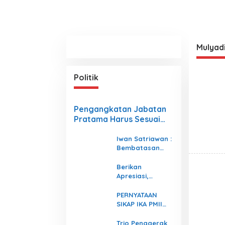
Mulyadi
Politik
Pengangkatan Jabatan
Pratama Harus Sesuai
Dengan Undang- Undang
Iwan Satriawan :
Bembatasan
Usia menjadi
Mekanisme Agar
Berikan
Organisasi Tetap
Apresiasi,
Berjalan
Mukhlis Basri
Sambangi
PERNYATAAN
Keluarga Siswa
SIKAP IKA PMII
Kembar Asal Krui
Lampung
yang Lolos UI
Trio Penggerak