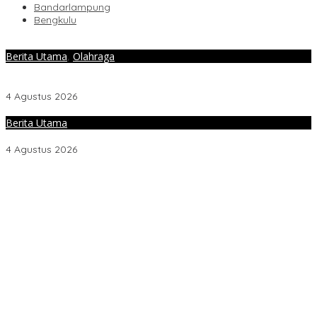
Bandarlampung
Bengkulu
Berita Utama
,
Olahraga
M. Yuliardi Siap Bawa Tim Futsal PWI Lampung Raih Prestasi
Terbaik pada Porwanas 2027
4 Agustus 2026
Berita Utama
Direktur RSUDAM Lakukan Inspeksi Ke Gedung Forensik
4 Agustus 2026
M. Yuliardi Siap Bawa Tim Futsal PWI Lampung Raih Prestasi
Terbaik pada Porwanas 2027
Direktur RSUDAM Lakukan Inspeksi Ke Gedung Forensik
Sambut HUT Ke-81 RI, Kemenag Gelar Zikir dan Doa
Kebangsaan
Abdul Wahid : Pengisian Jabatan Kementrian Agama Harus
Sesuai Dengan Undang- Undang yang Berlaku