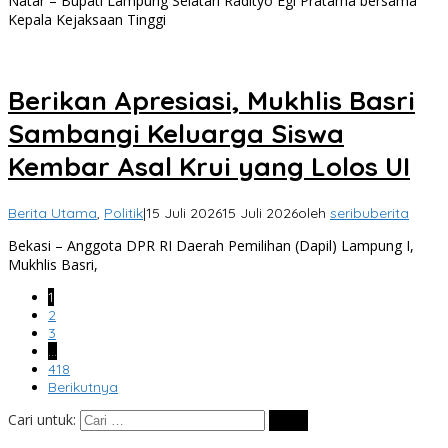
Natar – Bupati Lampung Selatan Radityo Egi Pratama bersama
Kepala Kejaksaan Tinggi
Berikan Apresiasi, Mukhlis Basri
Sambangi Keluarga Siswa
Kembar Asal Krui yang Lolos UI
Berita Utama
,
Politik
|
15 Juli 2026
15 Juli 2026
oleh
seribuberita
Bekasi – Anggota DPR RI Daerah Pemilihan (Dapil) Lampung I,
Mukhlis Basri,
1
2
3
…
418
Berikutnya
Cari untuk: