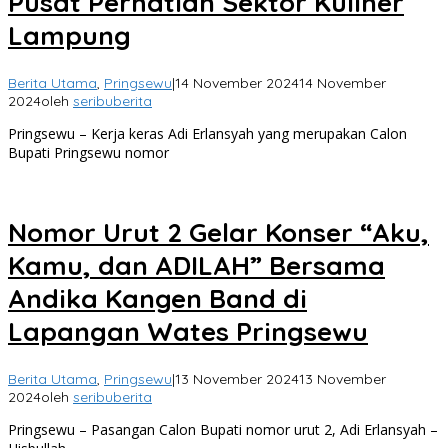
Pusat Perhatian Sektor Kuliner
Lampung
Berita Utama
,
Pringsewu
|
14 November 2024
14 November
2024
oleh
seribuberita
Pringsewu – Kerja keras Adi Erlansyah yang merupakan Calon
Bupati Pringsewu nomor
Nomor Urut 2 Gelar Konser “Aku,
Kamu, dan ADILAH” Bersama
Andika Kangen Band di
Lapangan Wates Pringsewu
Berita Utama
,
Pringsewu
|
13 November 2024
13 November
2024
oleh
seribuberita
Pringsewu – Pasangan Calon Bupati nomor urut 2, Adi Erlansyah –