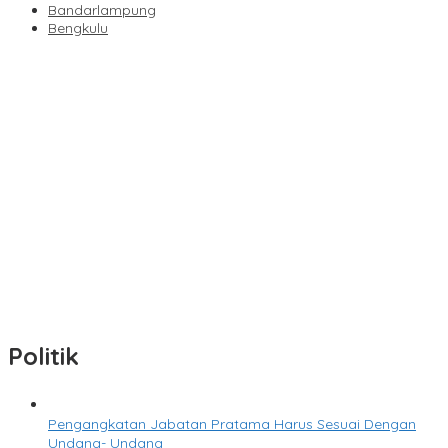
Bandarlampung
Bengkulu
M. Yuliardi Siap Bawa Tim Futsal PWI Lampung Raih Prestasi
Terbaik pada Porwanas 2027
Direktur RSUDAM Lakukan Inspeksi Ke Gedung Forensik
Sambut HUT Ke-81 RI, Kemenag Gelar Zikir dan Doa
Kebangsaan
Abdul Wahid : Pengisian Jabatan Kementrian Agama Harus
Sesuai Dengan Undang- Undang yang Berlaku
Senator Lampung Siap Kolaborasi Sukseskan HPN-Porwanas
2027
Politik
Pengangkatan Jabatan Pratama Harus Sesuai Dengan
Undang- Undang