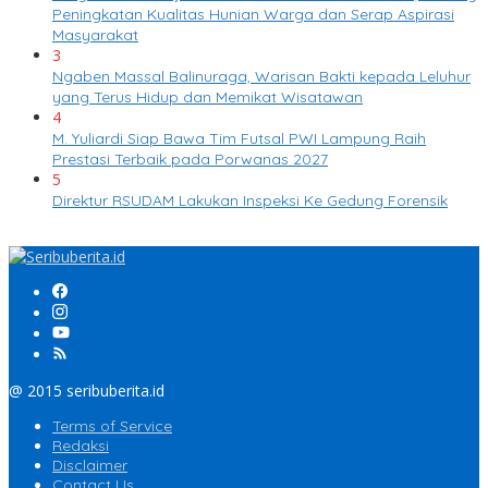
Peningkatan Kualitas Hunian Warga dan Serap Aspirasi
Masyarakat
3
Ngaben Massal Balinuraga, Warisan Bakti kepada Leluhur
yang Terus Hidup dan Memikat Wisatawan
4
M. Yuliardi Siap Bawa Tim Futsal PWI Lampung Raih
Prestasi Terbaik pada Porwanas 2027
5
Direktur RSUDAM Lakukan Inspeksi Ke Gedung Forensik
@ 2015 seribuberita.id
Terms of Service
Redaksi
Disclaimer
Contact Us