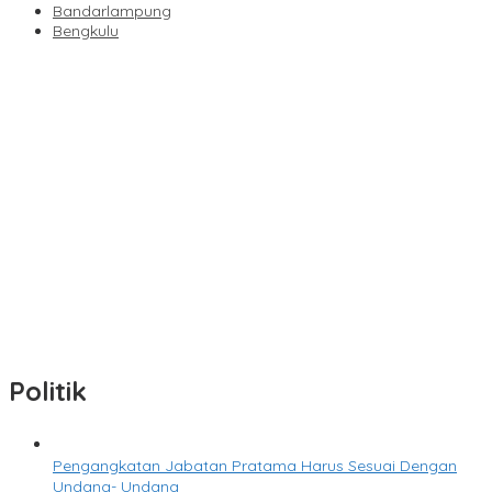
Bandarlampung
Bengkulu
M. Yuliardi Siap Bawa Tim Futsal PWI Lampung Raih Prestasi
Terbaik pada Porwanas 2027
Direktur RSUDAM Lakukan Inspeksi Ke Gedung Forensik
Sambut HUT Ke-81 RI, Kemenag Gelar Zikir dan Doa
Kebangsaan
Abdul Wahid : Pengisian Jabatan Kementrian Agama Harus
Sesuai Dengan Undang- Undang yang Berlaku
Senator Lampung Siap Kolaborasi Sukseskan HPN-Porwanas
2027
Politik
Pengangkatan Jabatan Pratama Harus Sesuai Dengan
Undang- Undang