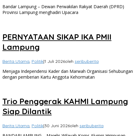
Bandar Lampung – Dewan Perwakilan Rakyat Daerah (DPRD)
Provinsi Lampung menghadiri Upacara
PERNYATAAN SIKAP IKA PMII
Lampung
Berita Utama
,
Politik
|
1 Juli 2026
oleh
seribuberita
Menjaga Independensi Kader dan Marwah Organisasi Sehubungan
dengan pemberian Kartu Anggota Kehormatan
Trio Penggerak KAHMI Lampung
Siap Dilantik
Berita Utama
,
Politik
|
30 Juni 2026
oleh
seribuberita
BANDARLAMPUNG – Majelis Wilayah Korps Alumni Himpunan