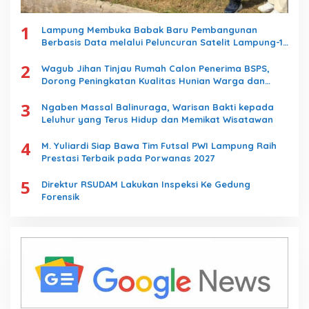
1
Lampung Membuka Babak Baru Pembangunan
Berbasis Data melalui Peluncuran Satelit Lampung-1
Berbasis AI
2
Wagub Jihan Tinjau Rumah Calon Penerima BSPS,
Dorong Peningkatan Kualitas Hunian Warga dan
Serap Aspirasi Masyarakat
3
Ngaben Massal Balinuraga, Warisan Bakti kepada
Leluhur yang Terus Hidup dan Memikat Wisatawan
4
M. Yuliardi Siap Bawa Tim Futsal PWI Lampung Raih
Prestasi Terbaik pada Porwanas 2027
5
Direktur RSUDAM Lakukan Inspeksi Ke Gedung
Forensik