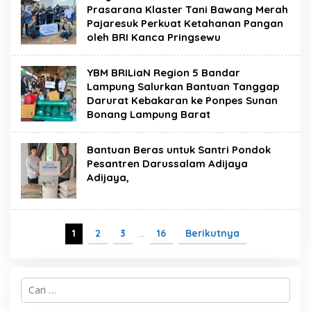
Prasarana Klaster Tani Bawang Merah
Pajaresuk Perkuat Ketahanan Pangan
oleh BRI Kanca Pringsewu
YBM BRILiaN Region 5 Bandar
Lampung Salurkan Bantuan Tanggap
Darurat Kebakaran ke Ponpes Sunan
Bonang Lampung Barat
Bantuan Beras untuk Santri Pondok
Pesantren Darussalam Adijaya
Adijaya,
1
2
3
…
16
Berikutnya
C
a
r