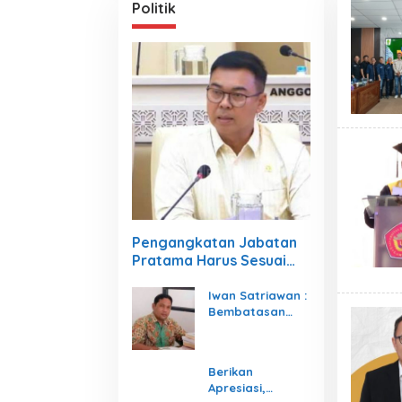
Politik
Pengangkatan Jabatan
Pratama Harus Sesuai
Dengan Undang- Undang
Iwan Satriawan :
Bembatasan
Usia menjadi
Mekanisme Agar
Organisasi Tetap
Berikan
Berjalan
Apresiasi,