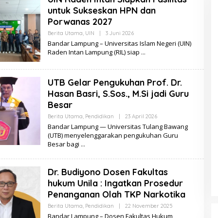
untuk Sukseskan HPN dan
Porwanas 2027
Berita Utama
,
UIN
|
3 Juni 2026
O
L
Bandar Lampung – Universitas Islam Negeri (UIN)
E
Raden Intan Lampung (RIL) siap
H
S
E
R
UTB Gelar Pengukuhan Prof. Dr.
I
B
Hasan Basri, S.Sos., M.Si jadi Guru
U
B
Besar
E
R
Berita Utama
,
Pendidikan
|
23 April 2026
O
I
L
Bandar Lampung — Universitas Tulang Bawang
T
E
(UTB) menyelenggarakan pengukuhan Guru
A
H
Besar bagi
S
E
R
I
Dr. Budiyono Dosen Fakultas
B
U
hukum Unila : Ingatkan Prosedur
B
E
Penanganan Olah TKP Narkotika
R
I
Berita Utama
,
Pendidikan
|
22 November 2025
O
T
L
Bandar Lampung – Dosen Fakultas Hukum