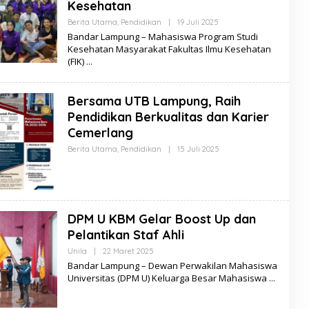
Kesehatan
B
E
Berita Utama
,
Pendidikan
|
19 Juli 2025
O
R
L
I
Bandar Lampung – Mahasiswa Program Studi
E
T
Kesehatan Masyarakat Fakultas Ilmu Kesehatan
H
A
(FIK)
S
E
R
I
Bersama UTB Lampung, Raih
B
U
Pendidikan Berkualitas dan Karier
B
E
Cemerlang
R
I
Berita Utama
,
Pendidikan
|
15 Juli 2025
O
T
L
A
E
H
S
E
R
DPM U KBM Gelar Boost Up dan
I
B
Pelantikan Staf Ahli
U
B
Unila
|
22 Maret 2025
O
E
L
Bandar Lampung – Dewan Perwakilan Mahasiswa
R
E
I
Universitas (DPM U) Keluarga Besar Mahasiswa
H
T
S
A
E
R