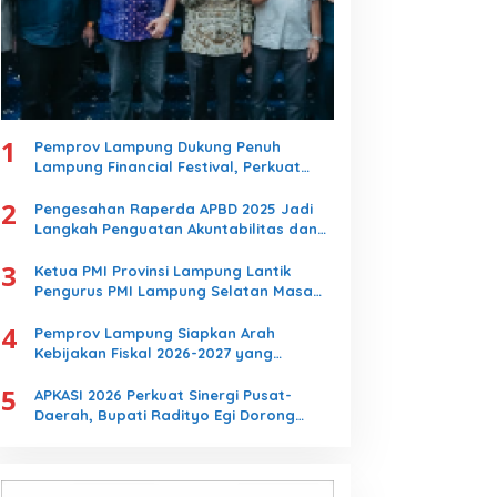
1
Pemprov Lampung Dukung Penuh
Lampung Financial Festival, Perkuat
Literasi Keuangan Generasi Muda
2
Pengesahan Raperda APBD 2025 Jadi
Langkah Penguatan Akuntabilitas dan
Pembangunan Lampung
3
Ketua PMI Provinsi Lampung Lantik
Pengurus PMI Lampung Selatan Masa
Bakti 2026-2031, Tekankan Pengabdian
4
Kemanusiaan
Pemprov Lampung Siapkan Arah
Kebijakan Fiskal 2026-2027 yang
Realistis dan Berkelanjutan
5
APKASI 2026 Perkuat Sinergi Pusat-
Daerah, Bupati Radityo Egi Dorong
Kebijakan yang Memajukan Kabupaten
Lampung Selatan