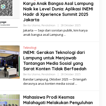
Karya Anak Bangsa Asal Lampung
B
U
Naik ke Level Dunia: Aplikasi INEMI
B
E
Hadir di Xperience Summit 2025
R
Jakarta
I
T
Berita Utama
,
Pendidikan
|
28 Oktober 2025
O
A
L
Jakarta — Sepi dari sorotan publik, kini karya
E
anak bangsa asal Lampung
H
S
E
R
Teknologi
I
INEMI: Gerakan Teknologi dari
B
U
Lampung untuk Menjawab
B
E
Tantangan Media Sosial yang
R
Sarat Konten Tidak Berfaedah
I
T
Berita Utama
,
Pendidikan
|
28 Oktober 2025
O
A
L
Bandar Lampung, Oktober 2025 — Di tengah
E
derasnya arus konten media sosial
H
S
E
R
Mahasiswa Prodi Kesmas
I
B
Malahayati Melakukan Penyuluhan
U