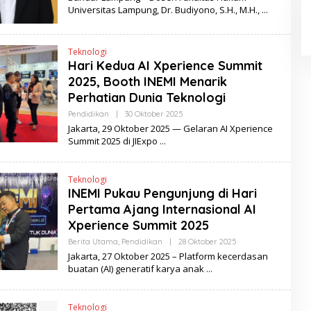
A
E
Universitas Lampung, Dr. Budiyono, S.H., M.H.,
H
S
E
R
Teknologi
I
B
Hari Kedua AI Xperience Summit
U
2025, Booth INEMI Menarik
B
E
Perhatian Dunia Teknologi
R
I
Pendidikan
|
30 Oktober 2025
O
T
L
Jakarta, 29 Oktober 2025 — Gelaran AI Xperience
A
E
Summit 2025 di JIExpo
H
S
E
R
Teknologi
I
INEMI Pukau Pengunjung di Hari
B
U
Pertama Ajang Internasional AI
B
E
Xperience Summit 2025
R
I
Berita Utama
,
Pendidikan
|
28 Oktober 2025
O
T
L
Jakarta, 27 Oktober 2025 – Platform kecerdasan
A
E
buatan (AI) generatif karya anak
H
S
E
R
Teknologi
I