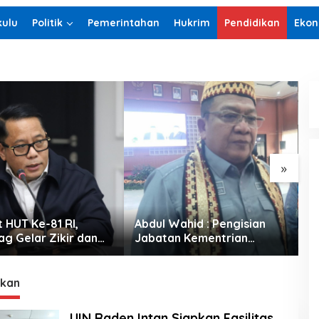
ulu
Politik
Pemerintahan
Hukrim
Pendidikan
Ekon
»
 HUT Ke-81 RI,
Abdul Wahid : Pengisian
S
g Gelar Zikir dan
Jabatan Kementrian
K
ebangsaan
Agama Harus Sesuai
P
Dengan Undang- Undang
yang Berlaku
ikan
UIN Raden Intan Siapkan Fasilitas