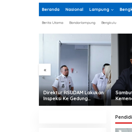
Beranda
Nasional
Lampung
Bengk
Berita Utama
Bandarlampung
Bengkulu
«
Siap Bawa Tim
Direktur RSUDAM Lakukan
Sambut
Lampung Raih
Inspeksi Ke Gedung
Kemena
baik pada
Forensik
Doa K
027
Pendid