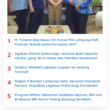
1
M. Yuliardi Siap Bawa Tim Futsal PWI Lampung Raih
Prestasi Terbaik pada Porwanas 2027
2
Ngaben Massal Balinuraga, Warisan Bakti kepada
Leluhur yang Terus Hidup dan Memikat Wisatawan
3
Direktur RSUDAM Lakukan Inspeksi Ke Gedung
Forensik
4
Region 5 Bandar Lampung Gelar Apresiasi Nasabah
Pensiun, Wujudkan Layanan Prima bagi Purnabakti
5
Program BRImo Telkomsel Hadirkan Kejutan, BRI Unit
Brabasan BRI Kanca Tulang Bawang Serahkan
Hadiah Premium kepada Nasabah Mesuji