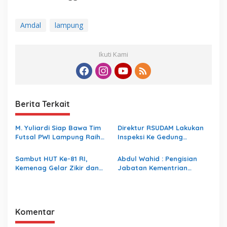
Amdal
lampung
Ikuti Kami
Berita Terkait
M. Yuliardi Siap Bawa Tim
Direktur RSUDAM Lakukan
Futsal PWI Lampung Raih
Inspeksi Ke Gedung
Prestasi Terbaik pada
Forensik
Porwanas 2027
Sambut HUT Ke-81 RI,
Abdul Wahid : Pengisian
Kemenag Gelar Zikir dan
Jabatan Kementrian
Doa Kebangsaan
Agama Harus Sesuai
Dengan Undang- Undang
yang Berlaku
Komentar