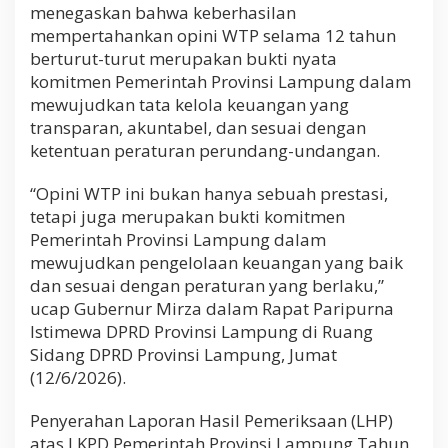
menegaskan bahwa keberhasilan
m
e
mempertahankan opini WTP selama 12 tahun
n
berturut-turut merupakan bukti nyata
T
komitmen Pemerintah Provinsi Lampung dalam
a
t
mewujudkan tata kelola keuangan yang
a
transparan, akuntabel, dan sesuai dengan
K
ketentuan peraturan perundang-undangan.
e
l
“Opini WTP ini bukan hanya sebuah prestasi,
o
l
tetapi juga merupakan bukti komitmen
a
Pemerintah Provinsi Lampung dalam
K
mewujudkan pengelolaan keuangan yang baik
e
u
dan sesuai dengan peraturan yang berlaku,”
a
ucap Gubernur Mirza dalam Rapat Paripurna
n
Istimewa DPRD Provinsi Lampung di Ruang
g
Sidang DPRD Provinsi Lampung, Jumat
a
n
(12/6/2026).
y
a
Penyerahan Laporan Hasil Pemeriksaan (LHP)
n
atas LKPD Pemerintah Provinsi Lampung Tahun
g