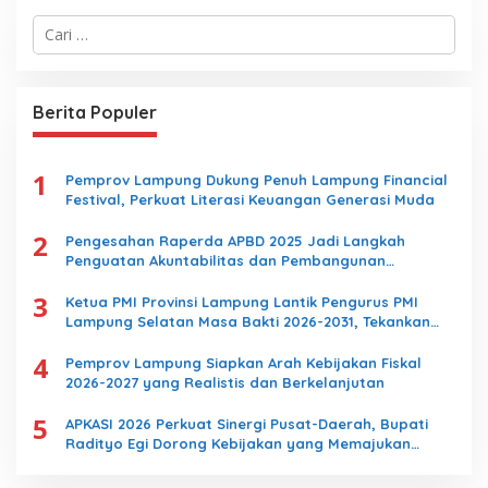
C
a
r
i
u
Berita Populer
n
t
u
1
k
Pemprov Lampung Dukung Penuh Lampung Financial
:
Festival, Perkuat Literasi Keuangan Generasi Muda
2
Pengesahan Raperda APBD 2025 Jadi Langkah
Penguatan Akuntabilitas dan Pembangunan
Lampung
3
Ketua PMI Provinsi Lampung Lantik Pengurus PMI
Lampung Selatan Masa Bakti 2026-2031, Tekankan
Pengabdian Kemanusiaan
4
Pemprov Lampung Siapkan Arah Kebijakan Fiskal
2026-2027 yang Realistis dan Berkelanjutan
5
APKASI 2026 Perkuat Sinergi Pusat-Daerah, Bupati
Radityo Egi Dorong Kebijakan yang Memajukan
Kabupaten Lampung Selatan