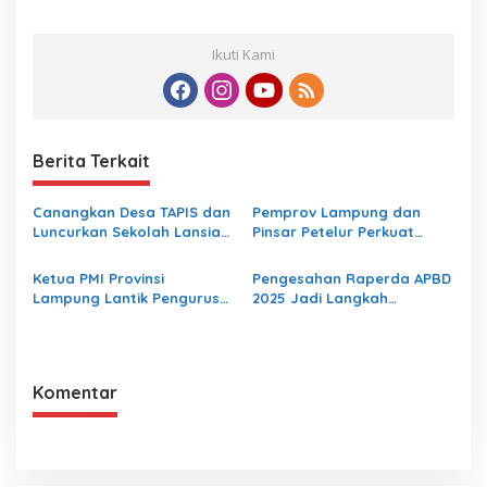
Ikuti Kami
Berita Terkait
Canangkan Desa TAPIS dan
Pemprov Lampung dan
Luncurkan Sekolah Lansia
Pinsar Petelur Perkuat
di Kampung Rukti Endah,
Kolaborasi Bangun
Ketua TP PKK Lampung
Ekosistem Peternakan Telur
Ketua PMI Provinsi
Pengesahan Raperda APBD
Dorong Pembangunan SDM
Lampung Lantik Pengurus
2025 Jadi Langkah
Dimulai dari Desa
PMI Lampung Selatan Masa
Penguatan Akuntabilitas
Bakti 2026-2031, Tekankan
dan Pembangunan
Pengabdian Kemanusiaan
Lampung
Komentar