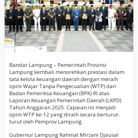
t
u
r
u
t
,
G
u
b
e
r
n
Bandar Lampung – Pemerintah Provinsi
u
Lampung kembali menorehkan prestasi dalam
r
tata kelola keuangan daerah dengan meraih
:
opini Wajar Tanpa Pengecualian (WTP) dari
B
u
Badan Pemeriksa Keuangan (BPK) RI atas
k
Laporan Keuangan Pemerintah Daerah (LKPD)
t
Tahun Anggaran 2025. Capaian ini menjadi
i
opini WTP ke-12 yang diraih secara berturut-
K
o
turut oleh Pemprov Lampung.
m
i
Gubernur Lampung Rahmat Mirzani Djausal
t