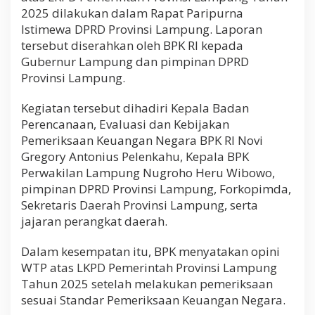
A
2025 dilakukan dalam Rapat Paripurna
k
Istimewa DPRD Provinsi Lampung. Laporan
u
tersebut diserahkan oleh BPK RI kepada
n
Gubernur Lampung dan pimpinan DPRD
t
a
Provinsi Lampung.
b
e
Kegiatan tersebut dihadiri Kepala Badan
l
Perencanaan, Evaluasi dan Kebijakan
Pemeriksaan Keuangan Negara BPK RI Novi
Gregory Antonius Pelenkahu, Kepala BPK
Perwakilan Lampung Nugroho Heru Wibowo,
pimpinan DPRD Provinsi Lampung, Forkopimda,
Sekretaris Daerah Provinsi Lampung, serta
jajaran perangkat daerah.
Dalam kesempatan itu, BPK menyatakan opini
WTP atas LKPD Pemerintah Provinsi Lampung
Tahun 2025 setelah melakukan pemeriksaan
sesuai Standar Pemeriksaan Keuangan Negara.