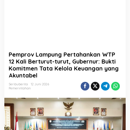
a
h
a
n
k
a
n
W
T
P
Pemprov Lampung Pertahankan WTP
1
2
12 Kali Berturut-turut, Gubernur: Bukti
K
Komitmen Tata Kelola Keuangan yang
a
Akuntabel
l
i
Seribuberita
12 Juni 2026
B
Pemerintahan
e
r
t
u
r
u
t
-