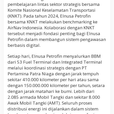
i
pembelajaran lintas sektor strategis bersama
R
Komite Nasional Keselamatan Transportasi
o
(KNKT). Pada tahun 2024, Elnusa Petrofin
a
bersama KNKT melakukan benchmarking ke
d
T
AirNav Indonesia. Kolaborasi dengan KNKT
r
tersebut menjadi fondasi penting bagi Elnusa
a
Petrofin dalam membangun sistem pengawasan
ff
berbasis digital.
i
c
C
Setiap hari, Elnusa Petrofin menyalurkan BBM
o
dari 53 Fuel Terminal dan Integrated Terminal
n
melalui koordinasi strategis dengan PT
t
r
Pertamina Patra Niaga dengan jarak tempuh
o
sekitar 410.000 kilometer per hari atau sama
l
dengan 150.000.000 kilometer per tahun, setara
E
l
dengan jarak matahari ke bumi. Lebih dari
n
2.085 armada Mobil Tangki dan sekitar 8.000
u
Awak Mobil Tangki (AMT). Seluruh proses
s
distribusi energi ini dijalankan dalam sistem
a
P