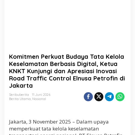
a
y
a
T
a
t
a
K
e
l
Komitmen Perkuat Budaya Tata Kelola
o
l
Keselamatan Berbasis Digital, Ketua
a
KNKT Kunjungi dan Apresiasi Inovasi
K
Road Traffic Control Elnusa Petrofin di
e
s
Jakarta
e
l
Seribuberita
11 Juni 2026
Berita Utama
,
Nasional
a
m
a
t
Jakarta, 3 November 2025 – Dalam upaya
a
n
memperkuat tata kelola keselamatan
B