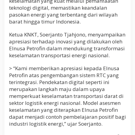
keselamatan yang kuat melalui pemanfaatan
e
teknologi digital, memastikan keandalan
t
pasokan energi yang terbentang dari wilayah
r
barat hingga timur Indonesia.
o
f
i
Ketua KNKT, Soerjanto Tjahjono, menyampaikan
n
apresiasi terhadap inovasi yang dilakukan oleh
d
Elnusa Petrofin dalam mendukung transformasi
i
J
keselamatan transportasi energi nasional.
a
k
> “Kami memberikan apresiasi kepada Elnusa
a
Petrofin atas pengembangan sistem RTC yang
r
t
terintegrasi. Pendekatan digital seperti ini
a
merupakan langkah maju dalam upaya
memperkuat keselamatan transportasi darat di
sektor logistik energi nasional. Model asesmen
keselamatan yang diterapkan Elnusa Petrofin
dapat menjadi contoh pembelajaran positif bagi
industri logistik energi,” ujar Soerjanto.