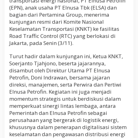
transportasi energi nasional, PT Elnusa Petrofin
e
(EPN), anak usaha PT Elnusa Tbk (ELSA) dan
r
bagian dari Pertamina Group, menerima
b
a
kunjungan resmi dari Komite Nasional
s
Keselamatan Transportasi (KNKT) ke fasilitas
i
Road Traffic Control (RTC) yang berlokasi di
s
D
Jakarta, pada Senin (3/11).
i
g
Turut hadir dalam kunjungan ini, Ketua KNKT,
i
Soerjanto Tjahjono, beserta jajarannya,
t
a
disambut oleh Direktur Utama PT Elnusa
l
Petrofin, Doni Indrawan, bersama jajaran
,
direksi, manajemen, serta Perwira dan Pertiwi
K
Elnusa Petrofin. Kegiatan ini juga menjadi
e
t
momentum strategis untuk berdiskusi dalam
u
memperkuat sinergi lintas lembaga, antara
a
Pemerintah dan Elnusa Petrofin sebagai
K
perusahaan yang bergerak di logistik energi,
N
K
khususnya dalam penerapan digitalisasi sistem
T
keselamatan dan pengawasan distribusi energi
K