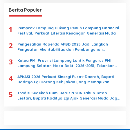
i
u
Berita Populer
n
t
u
1
k
Pemprov Lampung Dukung Penuh Lampung Financial
:
Festival, Perkuat Literasi Keuangan Generasi Muda
2
Pengesahan Raperda APBD 2025 Jadi Langkah
Penguatan Akuntabilitas dan Pembangunan
Lampung
3
Ketua PMI Provinsi Lampung Lantik Pengurus PMI
Lampung Selatan Masa Bakti 2026-2031, Tekankan
Pengabdian Kemanusiaan
4
APKASI 2026 Perkuat Sinergi Pusat-Daerah, Bupati
Radityo Egi Dorong Kebijakan yang Memajukan
Kabupaten Lampung Selatan
5
Tradisi Sedekah Bumi Berusia 206 Tahun Tetap
Lestari, Bupati Radityo Egi Ajak Generasi Muda Jaga
Warisan Leluhur