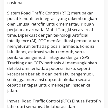
nasional.
u
n
j
Sistem Road Traffic Control (RTC) merupakan
u
pusat kendali terintegrasi yang dikembangkan
n
oleh Elnusa Petrofin untuk memantau ribuan
g
i
perjalanan armada Mobil Tangki secara real-
d
time. Diperkuat dengan teknologi Artificial
a
Intelligence (AI), RTC memfasilitasi pemantauan
n
menyeluruh terhadap posisi armada, kondisi
A
p
lalu lintas, estimasi waktu tempuh, serta
r
perilaku pengemudi. Integrasi dengan GPS
e
Tracking dan CCTV berbasis AI memungkinkan
s
deteksi dini terhadap potensi risiko, seperti
i
a
kecepatan berlebih dan perilaku pengemudi,
s
sehingga intervensi dapat dilakukan secara
i
cepat dan tepat untuk mencegah insiden di
I
n
jalan.
o
v
Inovasi Road Traffic Control (RTC) Elnusa Petrofin
a
lahir dari semangat kolaborasi dan
s