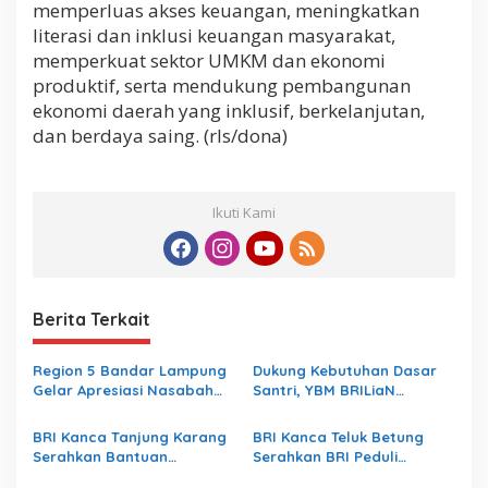
memperluas akses keuangan, meningkatkan
literasi dan inklusi keuangan masyarakat,
memperkuat sektor UMKM dan ekonomi
produktif, serta mendukung pembangunan
ekonomi daerah yang inklusif, berkelanjutan,
dan berdaya saing. (rls/dona)
Ikuti Kami
Berita Terkait
Region 5 Bandar Lampung
Dukung Kebutuhan Dasar
Gelar Apresiasi Nasabah
Santri, YBM BRILiaN
Pensiun, Wujudkan Layanan
Salurkan Bantuan Beras
Prima bagi Purnabakti
untuk Pesantren di
BRI Kanca Tanjung Karang
BRI Kanca Teluk Betung
Lampung Tengah
Serahkan Bantuan
Serahkan BRI Peduli
Pembangunan PAUD
Renovasi Masjid SPN Polda