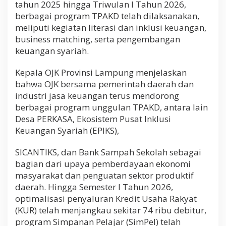
tahun 2025 hingga Triwulan I Tahun 2026,
n
berbagai program TPAKD telah dilaksanakan,
2
0
meliputi kegiatan literasi dan inklusi keuangan,
2
business matching, serta pengembangan
6
keuangan syariah.
Kepala OJK Provinsi Lampung menjelaskan
bahwa OJK bersama pemerintah daerah dan
industri jasa keuangan terus mendorong
berbagai program unggulan TPAKD, antara lain
Desa PERKASA, Ekosistem Pusat Inklusi
Keuangan Syariah (EPIKS),
SICANTIKS, dan Bank Sampah Sekolah sebagai
bagian dari upaya pemberdayaan ekonomi
masyarakat dan penguatan sektor produktif
daerah. Hingga Semester I Tahun 2026,
optimalisasi penyaluran Kredit Usaha Rakyat
(KUR) telah menjangkau sekitar 74 ribu debitur,
program Simpanan Pelajar (SimPel) telah