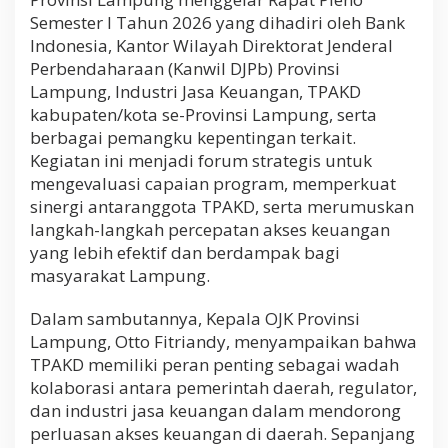
a
Semester I Tahun 2026 yang dihadiri oleh Bank
r
Indonesia, Kantor Wilayah Direktorat Jenderal
R
a
Perbendaharaan (Kanwil DJPb) Provinsi
p
Lampung, Industri Jasa Keuangan, TPAKD
a
kabupaten/kota se-Provinsi Lampung, serta
t
berbagai pemangku kepentingan terkait.
P
l
Kegiatan ini menjadi forum strategis untuk
e
mengevaluasi capaian program, memperkuat
n
sinergi antaranggota TPAKD, serta merumuskan
o
S
langkah-langkah percepatan akses keuangan
e
yang lebih efektif dan berdampak bagi
m
masyarakat Lampung.
e
s
Dalam sambutannya, Kepala OJK Provinsi
t
e
Lampung, Otto Fitriandy, menyampaikan bahwa
r
TPAKD memiliki peran penting sebagai wadah
I
kolaborasi antara pemerintah daerah, regulator,
T
a
dan industri jasa keuangan dalam mendorong
h
perluasan akses keuangan di daerah. Sepanjang
u