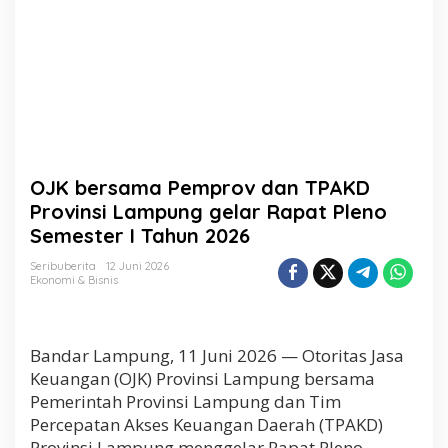
a
n
T
P
A
K
D
P
r
o
OJK bersama Pemprov dan TPAKD
v
i
Provinsi Lampung gelar Rapat Pleno
n
Semester I Tahun 2026
s
i
Seribuberita
12 Juni 2026
L
Ekonomi & Bisnis
a
m
p
u
Bandar Lampung, 11 Juni 2026 — Otoritas Jasa
n
Keuangan (OJK) Provinsi Lampung bersama
g
Pemerintah Provinsi Lampung dan Tim
g
Percepatan Akses Keuangan Daerah (TPAKD)
e
l
Provinsi Lampung menggelar Rapat Pleno