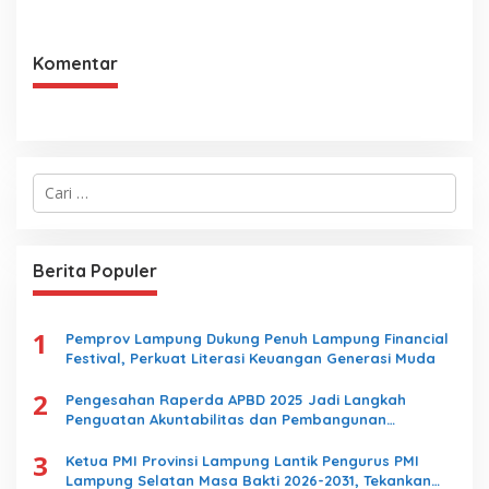
Mahaputra Global di Desa
Lampung, Wujud Nyata
Candimas
Dukungan terhadap
Sarana Ibadah
Komentar
C
a
r
i
u
Berita Populer
n
t
u
1
k
Pemprov Lampung Dukung Penuh Lampung Financial
:
Festival, Perkuat Literasi Keuangan Generasi Muda
2
Pengesahan Raperda APBD 2025 Jadi Langkah
Penguatan Akuntabilitas dan Pembangunan
Lampung
3
Ketua PMI Provinsi Lampung Lantik Pengurus PMI
Lampung Selatan Masa Bakti 2026-2031, Tekankan