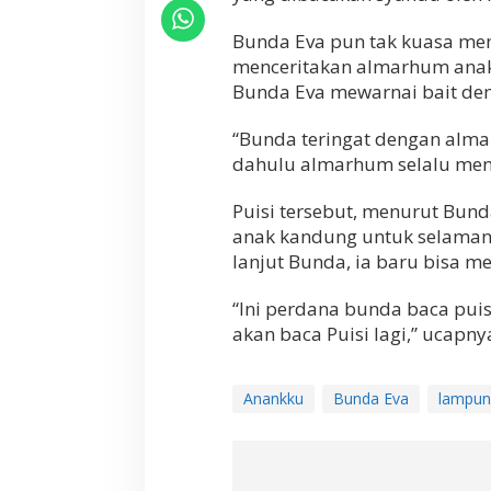
t
a
Bunda Eva pun tak kuasa me
s
menceritakan almarhum anak s
P
Bunda Eva mewarnai bait demi
a
n
g
“Bunda teringat dengan alma
g
dahulu almarhum selalu mene
u
n
Puisi tersebut, menurut Bunda
g
anak kandung untuk selamany
lanjut Bunda, ia baru bisa 
“Ini perdana bunda baca puis
akan baca Puisi lagi,” ucapnya
Anankku
Bunda Eva
lampun