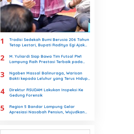
1
Tradisi Sedekah Bumi Berusia 206 Tahun
Tetap Lestari, Bupati Radityo Egi Ajak
Generasi Muda Jaga Warisan Leluhur
2
M. Yuliardi Siap Bawa Tim Futsal PWI
Lampung Raih Prestasi Terbaik pada
Porwanas 2027
3
Ngaben Massal Balinuraga, Warisan
Bakti kepada Leluhur yang Terus Hidup
dan Memikat Wisatawan
4
Direktur RSUDAM Lakukan Inspeksi Ke
Gedung Forensik
5
Region 5 Bandar Lampung Gelar
Apresiasi Nasabah Pensiun, Wujudkan
Layanan Prima bagi Purnabakti