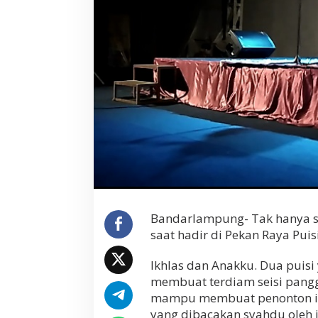
,
B
u
n
d
a
E
v
a
T
e
r
i
s
a
k
T
Bandarlampung- Tak hanya sa
a
saat hadir di Pekan Raya Pui
n
g
Ikhlas dan Anakku. Dua puis
i
s
membuat terdiam seisi pangg
D
mampu membuat penonton ikut
i
yang dibacakan syahdu oleh i
A