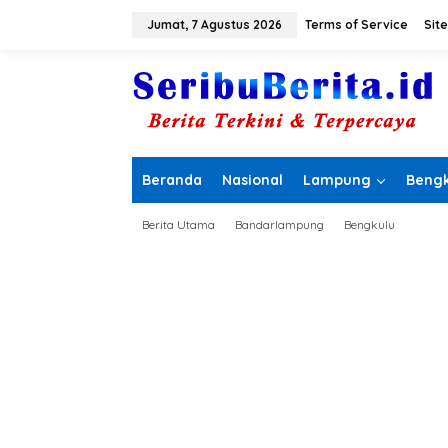
L
e
Jumat, 7 Agustus 2026
Terms of Service
Sit
w
a
t
i
k
e
k
o
Beranda
Nasional
Lampung
Bengk
n
t
e
Berita Utama
Bandarlampung
Bengkulu
n