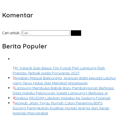
Komentar
Cari untuk:
Berita Populer
1
M. Yuliardi Siap Bawa Tim Futsal PWI Lampung Raih
Prestasi Terbaik pada Porwanas 2027
2
Ngaben Massal Balinuraga, Warisan Bakti kepada Leluhur
yang Terus Hidup dan Memikat Wisatawan
3
Lampung Membuka Babak Baru Pembangunan Berbasis
Data melalui Peluncuran Satelit Lampung-1 Berbasis AI
4
Direktur RSUDAM Lakukan Inspeksi Ke Gedung Forensik
5
Wagub Jihan Tinjau Rumah Calon Penerima BSPS,
Dorong Peningkatan Kualitas Hunian Warga dan Serap
Aspirasi Masyarakat