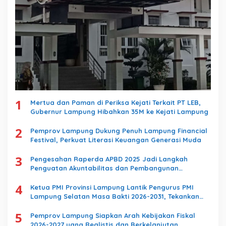
1
Mertua dan Paman di Periksa Kejati Terkait PT LEB,
Gubernur Lampung Hibahkan 35M ke Kejati Lampung
2
Pemprov Lampung Dukung Penuh Lampung Financial
Festival, Perkuat Literasi Keuangan Generasi Muda
3
Pengesahan Raperda APBD 2025 Jadi Langkah
Penguatan Akuntabilitas dan Pembangunan
Lampung
4
Ketua PMI Provinsi Lampung Lantik Pengurus PMI
Lampung Selatan Masa Bakti 2026-2031, Tekankan
Pengabdian Kemanusiaan
5
Pemprov Lampung Siapkan Arah Kebijakan Fiskal
2026-2027 yang Realistis dan Berkelanjutan