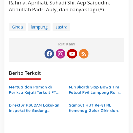
Rahma, Apriliati, Suhadi Shi, Aep Saipudin,
Abdullah Padri Auly, dan banyak lagi.(*)
Ginda
lampung
sastra
Ikuti Kami
Berita Terkait
Mertua dan Paman di
M. Yuliardi Siap Bawa Tim
Periksa Kejati Terkait PT
Futsal PWI Lampung Raih
LEB, Gubernur Lampung
Prestasi Terbaik pada
Hibahkan 35M ke Kejati
Porwanas 2027
Direktur RSUDAM Lakukan
Sambut HUT Ke-81 RI,
Lampung
Inspeksi Ke Gedung
Kemenag Gelar Zikir dan
Forensik
Doa Kebangsaan