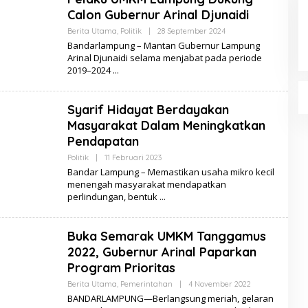
Calon Gubernur Arinal Djunaidi
Berita Utama
,
Politik
|
28 September 2024
O
L
Bandarlampung – Mantan Gubernur Lampung
E
Arinal Djunaidi selama menjabat pada periode
H
2019–2024
S
E
R
I
Syarif Hidayat Berdayakan
B
U
Masyarakat Dalam Meningkatkan
B
E
Pendapatan
R
I
Politik
|
11 Februari 2023
O
T
L
Bandar Lampung – Memastikan usaha mikro kecil
A
E
menengah masyarakat mendapatkan
H
perlindungan, bentuk
S
E
R
I
Buka Semarak UMKM Tanggamus
B
U
2022, Gubernur Arinal Paparkan
B
E
Program Prioritas
R
I
Berita Utama
,
Pemerintahan
|
4 November 2022
O
T
L
BANDARLAMPUNG—Berlangsung meriah, gelaran
A
E