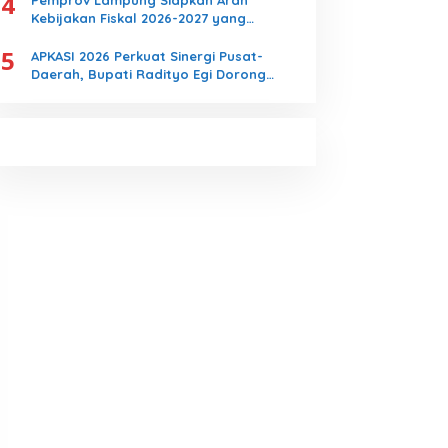
4
Pemprov Lampung Siapkan Arah
Kebijakan Fiskal 2026-2027 yang
Realistis dan Berkelanjutan
5
APKASI 2026 Perkuat Sinergi Pusat-
Daerah, Bupati Radityo Egi Dorong
Kebijakan yang Memajukan Kabupaten
Lampung Selatan