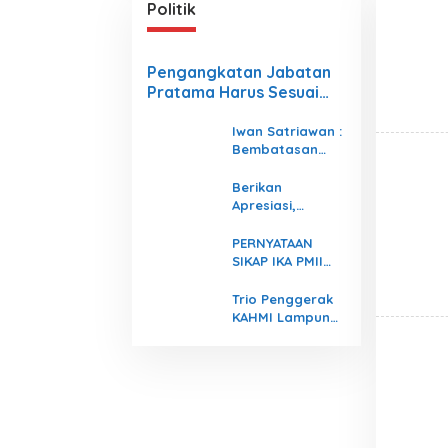
Politik
Pengangkatan Jabatan
Pratama Harus Sesuai
Dengan Undang- Undang
Iwan Satriawan :
Bembatasan
Usia menjadi
Mekanisme Agar
Berikan
Organisasi Tetap
Apresiasi,
Berjalan
Mukhlis Basri
Sambangi
PERNYATAAN
Keluarga Siswa
SIKAP IKA PMII
Kembar Asal Krui
Lampung
yang Lolos UI
Trio Penggerak
KAHMI Lampung
Siap Dilantik