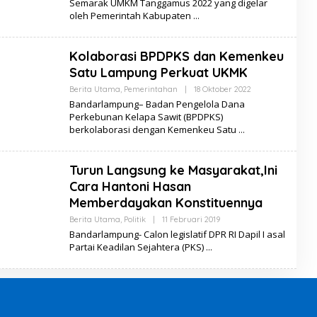
Semarak UMKM Tanggamus 2022 yang digelar
H
oleh Pemerintah Kabupaten
S
E
R
I
Kolaborasi BPDPKS dan Kemenkeu
B
U
Satu Lampung Perkuat UKMK
B
E
Berita Utama
,
Pemerintahan
|
18 Oktober 2022
O
R
L
Bandarlampung– Badan Pengelola Dana
I
E
T
Perkebunan Kelapa Sawit (BPDPKS)
H
A
berkolaborasi dengan Kemenkeu Satu
S
E
R
I
Turun Langsung ke Masyarakat,Ini
B
U
Cara Hantoni Hasan
B
E
Memberdayakan Konstituennya
R
I
Berita Utama
,
Politik
|
11 Februari 2019
O
T
L
Bandarlampung- Calon legislatif DPR RI Dapil I asal
A
E
Partai Keadilan Sejahtera (PKS)
H
S
E
R
I
B
U