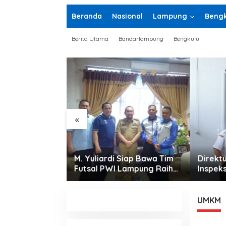
Beranda
Nasional
Lampung
Bengk
Berita Utama
Bandarlampung
Bengkulu
«
Siap Bawa Tim
Direktur RSUDAM Lakukan
Sambut
Lampung Raih
Inspeksi Ke Gedung
Kemena
baik pada
Forensik
Doa K
027
UMKM