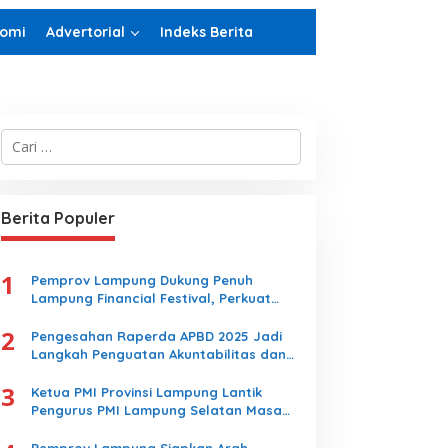
omi
Advertorial
Indeks Berita
enator Lampung Siap
olaborasi Sukseskan HPN-
orwanas 2027
C
a
r
i
u
Berita Populer
n
t
u
1
k
Pemprov Lampung Dukung Penuh
:
Lampung Financial Festival, Perkuat
M. Yuliardi Siap Bawa Tim
Literasi Keuangan Generasi Muda
Futsal PWI Lampung Raih
2
Pengesahan Raperda APBD 2025 Jadi
Prestasi Terbaik pada
Langkah Penguatan Akuntabilitas dan
Porwanas 2027
Pembangunan Lampung
3
Ketua PMI Provinsi Lampung Lantik
Pengurus PMI Lampung Selatan Masa
Bakti 2026-2031, Tekankan Pengabdian
Kemanusiaan