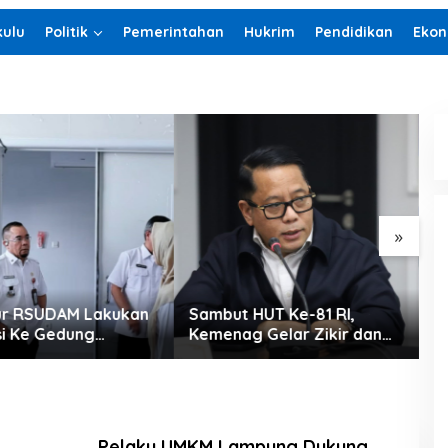
ulu
Politik
Pemerintahan
Hukrim
Pendidikan
Ekon
S
K
P
»
 HUT Ke-81 RI,
Abdul Wahid : Pengisian
g Gelar Zikir dan
Jabatan Kementrian
ebangsaan
Agama Harus Sesuai
Dengan Undang- Undang
yang Berlaku
Pelaku UMKM Lampung Dukung