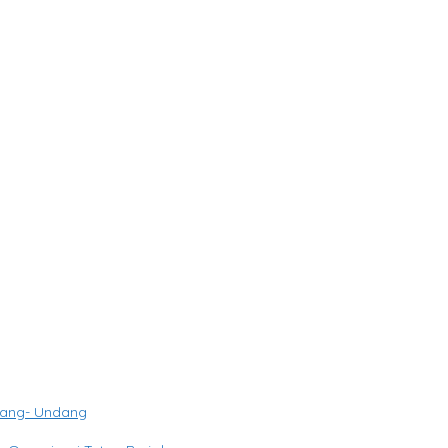
baik pada Porwanas 2027
ai Dengan Undang- Undang yang Berlaku
7
dang- Undang