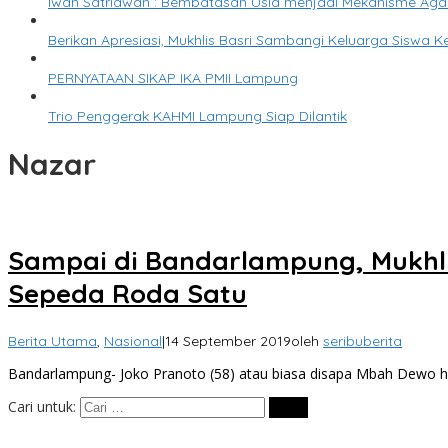
Iwan Satriawan : Bembatasan Usia menjadi Mekanisme Agar
Berikan Apresiasi, Mukhlis Basri Sambangi Keluarga Siswa K
PERNYATAAN SIKAP IKA PMII Lampung
Trio Penggerak KAHMI Lampung Siap Dilantik
Nazar
Sampai di Bandarlampung, Mukhl
Sepeda Roda Satu
Berita Utama
,
Nasional
|
14 September 2019
oleh
seribuberita
Bandarlampung- Joko Pranoto (58) atau biasa disapa Mbah Dewo har
Cari untuk: