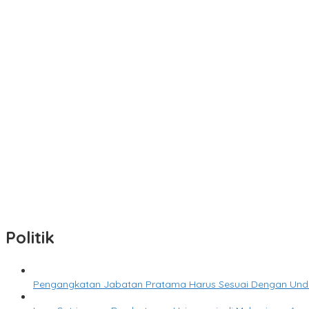
M. Yuliardi Siap Bawa Tim Futsal PWI Lampung Raih Prestasi Ter
Direktur RSUDAM Lakukan Inspeksi Ke Gedung Forensik
Sambut HUT Ke-81 RI, Kemenag Gelar Zikir dan Doa Kebangsaan
Abdul Wahid : Pengisian Jabatan Kementrian Agama Harus Sesu
Senator Lampung Siap Kolaborasi Sukseskan HPN-Porwanas 202
Politik
Pengangkatan Jabatan Pratama Harus Sesuai Dengan Un