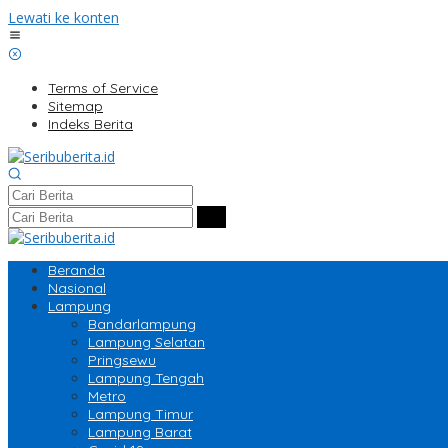
Lewati ke konten
Terms of Service
Sitemap
Indeks Berita
Beranda
Nasional
Lampung
Bandarlampung
Lampung Selatan
Pringsewu
Lampung Tengah
Metro
Lampung Timur
Lampung Barat