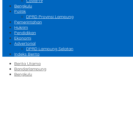
Covid-19
Bengkulu
Politik
DPRD Provinsi Lampung
Pemerintahan
Hukrim
Pendidikan
Ekonomi
Advertorial
DPRD Lampung Selatan
Indeks Berita
Berita Utama
Bandarlampung
Bengkulu