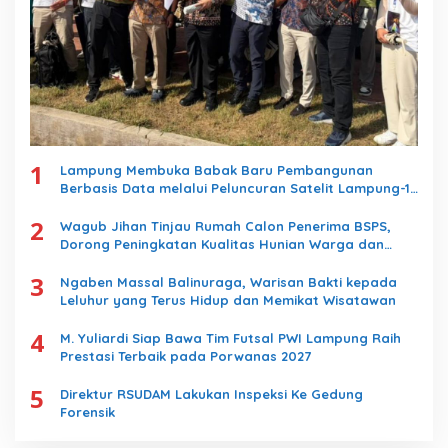
1
Lampung Membuka Babak Baru Pembangunan
Berbasis Data melalui Peluncuran Satelit Lampung-1
Berbasis AI
2
Wagub Jihan Tinjau Rumah Calon Penerima BSPS,
Dorong Peningkatan Kualitas Hunian Warga dan
Serap Aspirasi Masyarakat
3
Ngaben Massal Balinuraga, Warisan Bakti kepada
Leluhur yang Terus Hidup dan Memikat Wisatawan
4
M. Yuliardi Siap Bawa Tim Futsal PWI Lampung Raih
Prestasi Terbaik pada Porwanas 2027
5
Direktur RSUDAM Lakukan Inspeksi Ke Gedung
Forensik