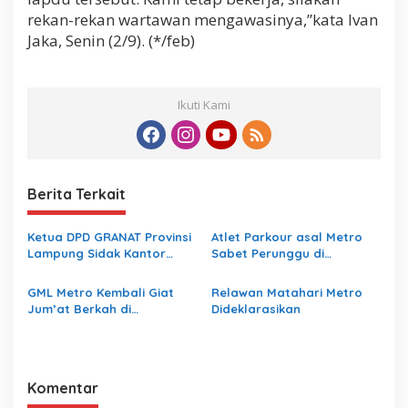
rekan-rekan wartawan mengawasinya,”kata Ivan
Jaka, Senin (2/9). (*/feb)
Ikuti Kami
Berita Terkait
Ketua DPD GRANAT Provinsi
Atlet Parkour asal Metro
Lampung Sidak Kantor
Sabet Perunggu di
Sekretariat DPC Granat
Indonesia Open Gymnastics
Kota Metro
2025
GML Metro Kembali Giat
Relawan Matahari Metro
Jum’at Berkah di
Dideklarasikan
Karangrejo
Komentar