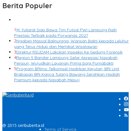
Berita Populer
1
M. Yuliardi Siap Bawa Tim Futsal PWI Lampung Raih
Prestasi Terbaik pada Porwanas 2027
2
Ngaben Massal Balinuraga, Warisan Bakti kepada Leluhur
yang Terus Hidup dan Memikat Wisatawan
3
Direktur RSUDAM Lakukan Inspeksi Ke Gedung Forensik
4
Region 5 Bandar Lampung Gelar Apresiasi Nasabah
Pensiun, Wujudkan Layanan Prima bagi Purnabakti
5
Program BRImo Telkomsel Hadirkan Kejutan, BRI Unit
Brabasan BRI Kanca Tulang Bawang Serahkan Hadiah
Premium kepada Nasabah Mesuji
@ 2015 seribuberita.id
Terms of Service