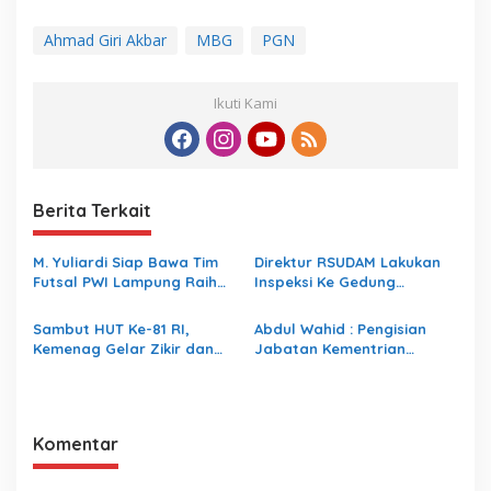
Ahmad Giri Akbar
MBG
PGN
Ikuti Kami
Berita Terkait
M. Yuliardi Siap Bawa Tim
Direktur RSUDAM Lakukan
Futsal PWI Lampung Raih
Inspeksi Ke Gedung
Prestasi Terbaik pada
Forensik
Porwanas 2027
Sambut HUT Ke-81 RI,
Abdul Wahid : Pengisian
Kemenag Gelar Zikir dan
Jabatan Kementrian
Doa Kebangsaan
Agama Harus Sesuai
Dengan Undang- Undang
yang Berlaku
Komentar