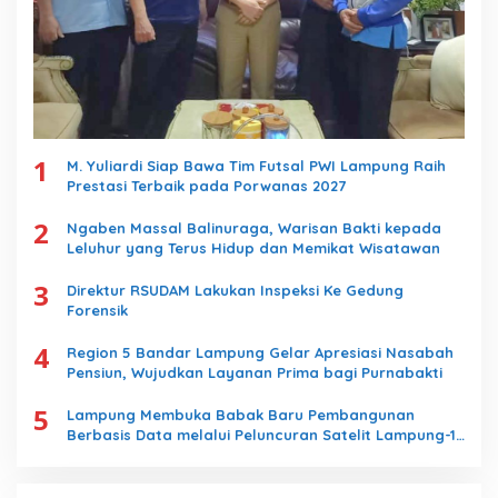
1
M. Yuliardi Siap Bawa Tim Futsal PWI Lampung Raih
Prestasi Terbaik pada Porwanas 2027
2
Ngaben Massal Balinuraga, Warisan Bakti kepada
Leluhur yang Terus Hidup dan Memikat Wisatawan
3
Direktur RSUDAM Lakukan Inspeksi Ke Gedung
Forensik
4
Region 5 Bandar Lampung Gelar Apresiasi Nasabah
Pensiun, Wujudkan Layanan Prima bagi Purnabakti
5
Lampung Membuka Babak Baru Pembangunan
Berbasis Data melalui Peluncuran Satelit Lampung-1
Berbasis AI