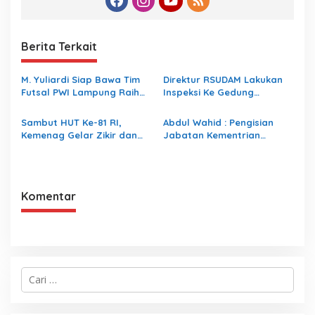
Berita Terkait
M. Yuliardi Siap Bawa Tim
Direktur RSUDAM Lakukan
Futsal PWI Lampung Raih
Inspeksi Ke Gedung
Prestasi Terbaik pada
Forensik
Porwanas 2027
Sambut HUT Ke-81 RI,
Abdul Wahid : Pengisian
Kemenag Gelar Zikir dan
Jabatan Kementrian
Doa Kebangsaan
Agama Harus Sesuai
Dengan Undang- Undang
yang Berlaku
Komentar
C
a
r
i