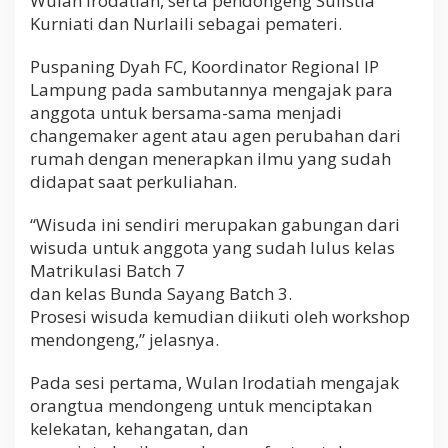
Wulan Irodatiah, serta pendongeng Sulistia
h
Kurniati dan Nurlaili sebagai pemateri.
o
p
Puspaning Dyah FC, Koordinator Regional IP
M
e
Lampung pada sambutannya mengajak para
n
anggota untuk bersama-sama menjadi
d
changemaker agent atau agen perubahan dari
o
rumah dengan menerapkan ilmu yang sudah
n
g
didapat saat perkuliahan.
e
n
“Wisuda ini sendiri merupakan gabungan dari
g
wisuda untuk anggota yang sudah lulus kelas
Matrikulasi Batch 7
dan kelas Bunda Sayang Batch 3.
Prosesi wisuda kemudian diikuti oleh workshop
mendongeng,” jelasnya.
Pada sesi pertama, Wulan Irodatiah mengajak
orangtua mendongeng untuk menciptakan
kelekatan, kehangatan, dan