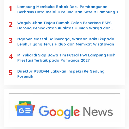
1
Lampung Membuka Babak Baru Pembangunan
Berbasis Data melalui Peluncuran Satelit Lampung-1
Berbasis AI
2
Wagub Jihan Tinjau Rumah Calon Penerima BSPS,
Dorong Peningkatan Kualitas Hunian Warga dan
Serap Aspirasi Masyarakat
3
Ngaben Massal Balinuraga, Warisan Bakti kepada
Leluhur yang Terus Hidup dan Memikat Wisatawan
4
M. Yuliardi Siap Bawa Tim Futsal PWI Lampung Raih
Prestasi Terbaik pada Porwanas 2027
5
Direktur RSUDAM Lakukan Inspeksi Ke Gedung
Forensik