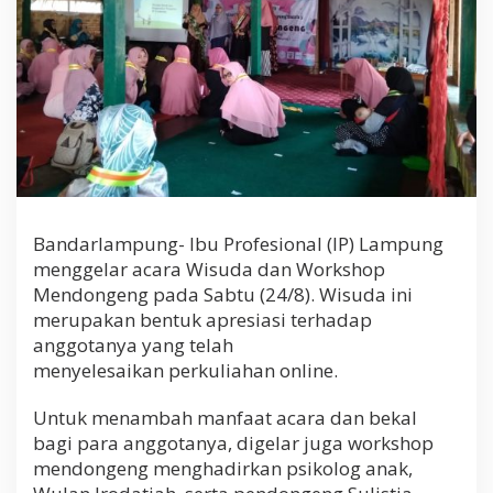
a
m
p
u
n
g
G
e
l
a
r
W
Bandarlampung- Ibu Profesional (IP) Lampung
i
menggelar acara Wisuda dan Workshop
s
u
Mendongeng pada Sabtu (24/8). Wisuda ini
d
merupakan bentuk apresiasi terhadap
a
anggotanya yang telah
d
menyelesaikan perkuliahan online.
a
n
W
Untuk menambah manfaat acara dan bekal
o
bagi para anggotanya, digelar juga workshop
r
mendongeng menghadirkan psikolog anak,
k
s