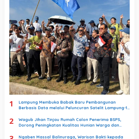
1
Lampung Membuka Babak Baru Pembangunan
Berbasis Data melalui Peluncuran Satelit Lampung-1
Berbasis AI
2
Wagub Jihan Tinjau Rumah Calon Penerima BSPS,
Dorong Peningkatan Kualitas Hunian Warga dan
Serap Aspirasi Masyarakat
3
Ngaben Massal Balinuraga, Warisan Bakti kepada