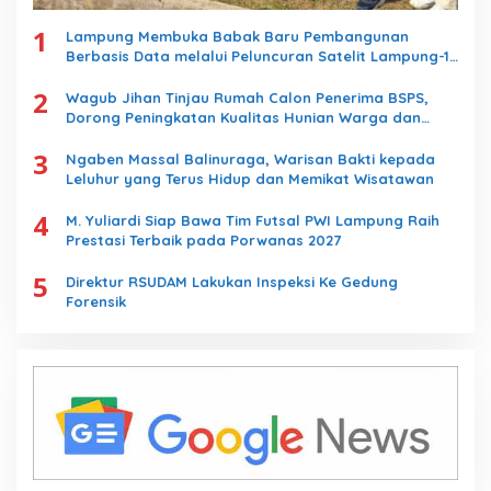
1
Lampung Membuka Babak Baru Pembangunan
Berbasis Data melalui Peluncuran Satelit Lampung-1
Berbasis AI
2
Wagub Jihan Tinjau Rumah Calon Penerima BSPS,
Dorong Peningkatan Kualitas Hunian Warga dan
Serap Aspirasi Masyarakat
3
Ngaben Massal Balinuraga, Warisan Bakti kepada
Leluhur yang Terus Hidup dan Memikat Wisatawan
4
M. Yuliardi Siap Bawa Tim Futsal PWI Lampung Raih
Prestasi Terbaik pada Porwanas 2027
5
Direktur RSUDAM Lakukan Inspeksi Ke Gedung
Forensik