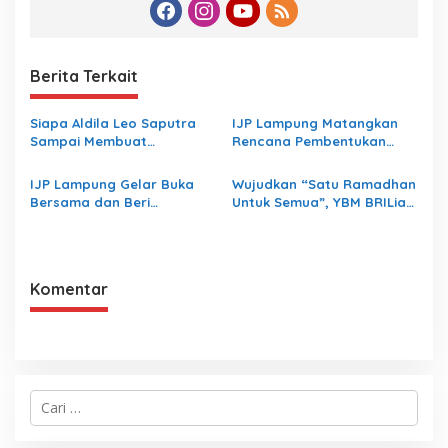
Berita Terkait
Siapa Aldila Leo Saputra
IJP Lampung Matangkan
Sampai Membuat
Rencana Pembentukan
Inspektorat Lampung
Koperasi
Bungkam
IJP Lampung Gelar Buka
Wujudkan “Satu Ramadhan
Bersama dan Beri
Untuk Semua”, YBM BRILiaN
Santunan Yatim Piatu
BRI Region 5 Bandar
Lampung Salurkan 1.200
Paket Kebaikan
Komentar
C
a
r