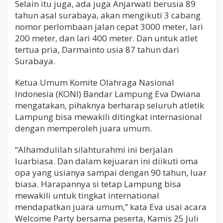
Selain itu juga, ada juga Anjarwati berusia 89
i
tahun asal surabaya, akan mengikuti 3 cabang
n
g
nomor perlombaan jalan cepat 3000 meter, lari
k
200 meter, dan lari 400 meter. Dan untuk atlet
a
tertua pria, Darmainto usia 87 tahun dari
t
i
Surabaya.
n
t
Ketua Umum Komite Olahraga Nasional
e
Indonesia (KONI) Bandar Lampung Eva Dwiana
r
mengatakan, pihaknya berharap seluruh atletik
n
a
Lampung bisa mewakili ditingkat internasional
s
dengan memperoleh juara umum.
i
o
“Alhamdulilah silahturahmi ini berjalan
n
a
luarbiasa. Dan dalam kejuaran ini diikuti oma
l
opa yang usianya sampai dengan 90 tahun, luar
biasa. Harapannya si tetap Lampung bisa
mewakili untuk tingkat international
mendapatkan juara umum,” kata Eva usai acara
Welcome Party bersama peserta, Kamis 25 Juli