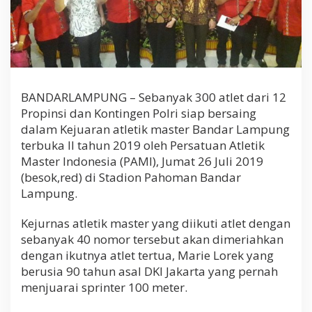
u
n
g
b
i
s
a
m
BANDARLAMPUNG – Sebanyak 300 atlet dari 12
e
Propinsi dan Kontingen Polri siap bersaing
w
dalam Kejuaran atletik master Bandar Lampung
a
terbuka II tahun 2019 oleh Persatuan Atletik
k
i
Master Indonesia (PAMI), Jumat 26 Juli 2019
l
(besok,red) di Stadion Pahoman Bandar
i
Lampung.
k
e
j
Kejurnas atletik master yang diikuti atlet dengan
u
sebanyak 40 nomor tersebut akan dimeriahkan
a
dengan ikutnya atlet tertua, Marie Lorek yang
r
berusia 90 tahun asal DKI Jakarta yang pernah
a
a
menjuarai sprinter 100 meter.
n
t