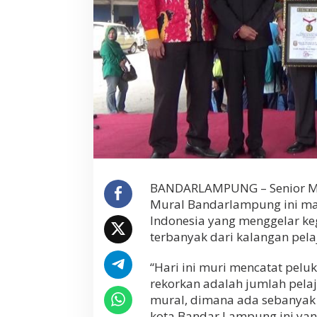
R
e
k
o
r
M
U
R
I
BANDARLAMPUNG – Senior Ma
Mural Bandarlampung ini mas
Indonesia yang menggelar ke
terbanyak dari kalangan pel
“Hari ini muri mencatat peluk
rekorkan adalah jumlah pelaja
mural, dimana ada sebanyak 1
kota Bandar Lampung ini yang