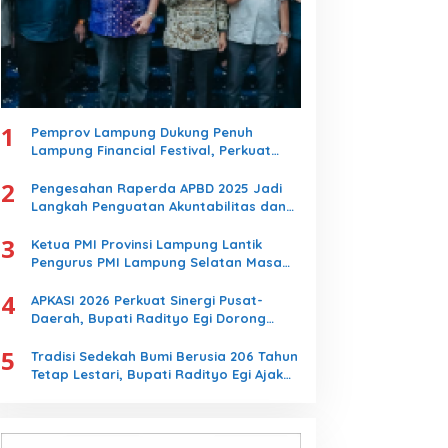
1
Pemprov Lampung Dukung Penuh
Lampung Financial Festival, Perkuat
Literasi Keuangan Generasi Muda
2
Pengesahan Raperda APBD 2025 Jadi
Langkah Penguatan Akuntabilitas dan
Pembangunan Lampung
3
Ketua PMI Provinsi Lampung Lantik
Pengurus PMI Lampung Selatan Masa
Bakti 2026-2031, Tekankan Pengabdian
4
Kemanusiaan
APKASI 2026 Perkuat Sinergi Pusat-
Daerah, Bupati Radityo Egi Dorong
Kebijakan yang Memajukan Kabupaten
5
Lampung Selatan
Tradisi Sedekah Bumi Berusia 206 Tahun
Tetap Lestari, Bupati Radityo Egi Ajak
Generasi Muda Jaga Warisan Leluhur