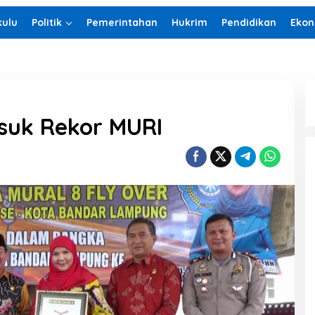
ulu
Politik
Pemerintahan
Hukrim
Pendidikan
Ekon
suk Rekor MURI