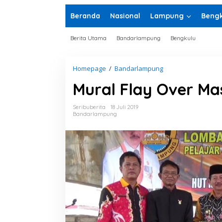
Beranda
Nasional
Lampung
Bengk
Berita Utama
Bandarlampung
Bengkulu
Homepage
/
Bandarlampung
M
u
Mural Flay Over Ma
r
a
l
Seribuberita
18 Juli 2019
F
Bandarlampung
l
a
y
O
v
e
r
M
a
s
u
k