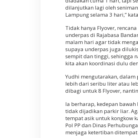
diadakan cuma 1 hari, tapi se
dilanjutkan lagi oleh senima
Lampung selama 3 hari,” kata
Tidak hanya Flyover, rencan
underpas di Rajabasa Bandar
malam hari agar tidak mengan
supaya underpas juga dilukis,
sempit dan tinggi, sehingga n
kita akan koordinasi dulu de
Yudhi mengutarakan, dalam
lebih dari seribu liter atau l
dibagi untuk 8 Flyover, nanti
Ia berharap, kedepan bawah 
tidak dijadikan parkir liar. 
tempat asik untuk kongkow 
Pol PP dan Dinas Perhubunga
menjaga ketertiban ditempat s