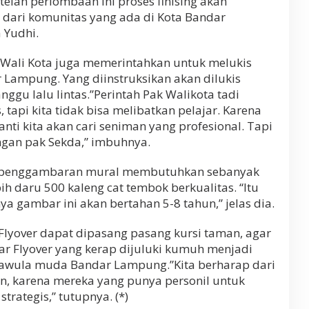
telah perlombaan ini proses finising akan
n dari komunitas yang ada di Kota Bandar
 Yudhi.
a Wali Kota juga memerintahkan untuk melukis
 Lampung. Yang diinstruksikan akan dilukis
ggu lalu lintas.”Perintah Pak Walikota tadi
 tapi kita tidak bisa melibatkan pelajar. Karena
anti kita akan cari seniman yang profesional. Tapi
ngan pak Sekda,” imbuhnya.
 penggambaran mural membutuhkan sebanyak
ebih daru 500 kaleng cat tembok berkualitas. “Itu
nya gambar ini akan bertahan 5-8 tahun,” jelas dia.
Flyover dapat dipasang pasang kursi taman, agar
Agar Flyover yang kerap dijuluki kumuh menjadi
kawula muda Bandar Lampung.”Kita berharap dari
n, karena mereka yang punya personil untuk
trategis,” tutupnya. (*)