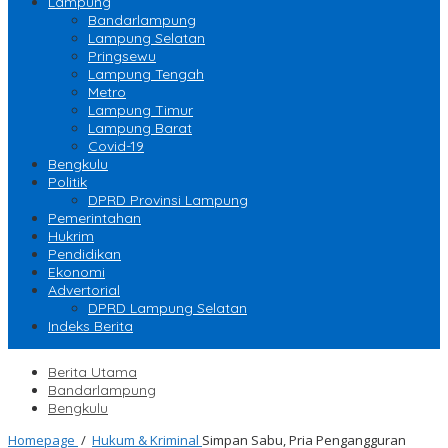
Lampung
Bandarlampung
Lampung Selatan
Pringsewu
Lampung Tengah
Metro
Lampung Timur
Lampung Barat
Covid-19
Bengkulu
Politik
DPRD Provinsi Lampung
Pemerintahan
Hukrim
Pendidikan
Ekonomi
Advertorial
DPRD Lampung Selatan
Indeks Berita
Berita Utama
Bandarlampung
Bengkulu
Homepage
/
Hukum & Kriminal
Simpan Sabu, Pria Pengangguran