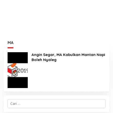
MA
Angin Segar, MA Kabulkan Mantan Napi
Boleh Nyaleg
C
a
r