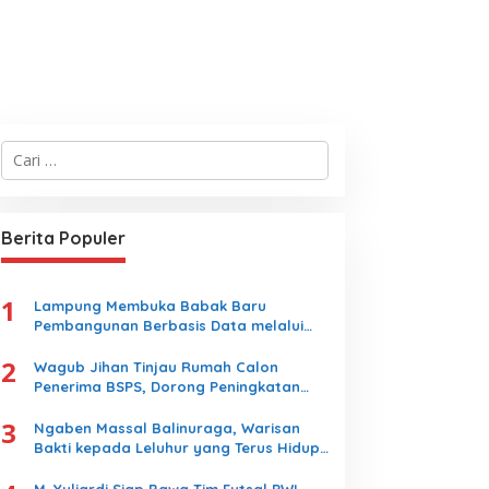
bdul Wahid : Pengisian
Senator Lampung Siap
abatan Kementrian
Kolaborasi Sukseskan HPN-
gama Harus Sesuai
Porwanas 2027
engan Undang- Undang
C
ang Berlaku
a
r
i
u
Berita Populer
n
t
u
1
k
Lampung Membuka Babak Baru
:
Pembangunan Berbasis Data melalui
Peluncuran Satelit Lampung-1 Berbasis
2
AI
Wagub Jihan Tinjau Rumah Calon
Penerima BSPS, Dorong Peningkatan
Kualitas Hunian Warga dan Serap
3
Aspirasi Masyarakat
Ngaben Massal Balinuraga, Warisan
Bakti kepada Leluhur yang Terus Hidup
dan Memikat Wisatawan