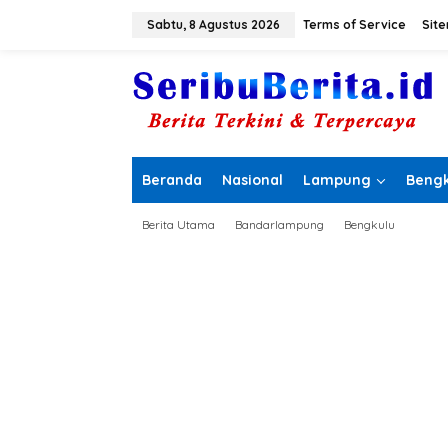
L
e
Sabtu, 8 Agustus 2026
Terms of Service
Sit
w
a
t
i
k
e
k
o
Beranda
Nasional
Lampung
Bengk
n
t
e
Berita Utama
Bandarlampung
Bengkulu
n