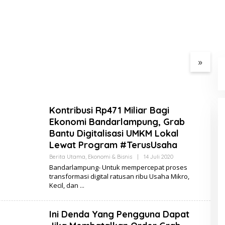
ur RSUDAM Lakukan
Sambut HUT Ke-81 RI,
A
si Ke Gedung
Kemenag Gelar Zikir dan
J
ik
Doa Kebangsaan
A
»
D
y
Kontribusi Rp471 Miliar Bagi
Ekonomi Bandarlampung, Grab
Bantu Digitalisasi UMKM Lokal
Lewat Program #TerusUsaha
Berita Utama
,
Ekonomi & Bisnis
|
14 Juli 2020
O
L
Bandarlampung- Untuk mempercepat proses
E
transformasi digital ratusan ribu Usaha Mikro,
H
Kecil, dan
S
E
R
I
Ini Denda Yang Pengguna Dapat
B
U