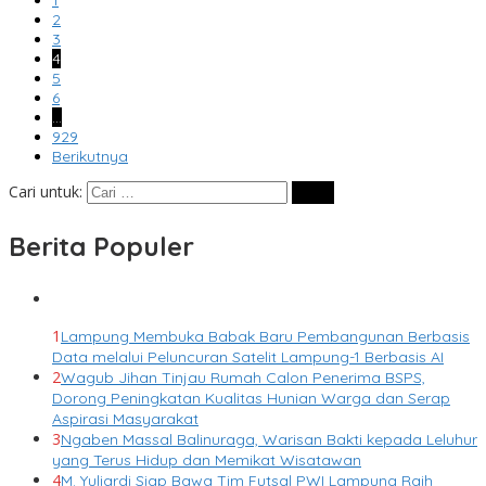
1
2
3
4
5
6
…
929
Berikutnya
Cari untuk:
Berita Populer
1
Lampung Membuka Babak Baru Pembangunan Berbasis
Data melalui Peluncuran Satelit Lampung-1 Berbasis AI
2
Wagub Jihan Tinjau Rumah Calon Penerima BSPS,
Dorong Peningkatan Kualitas Hunian Warga dan Serap
Aspirasi Masyarakat
3
Ngaben Massal Balinuraga, Warisan Bakti kepada Leluhur
yang Terus Hidup dan Memikat Wisatawan
4
M. Yuliardi Siap Bawa Tim Futsal PWI Lampung Raih