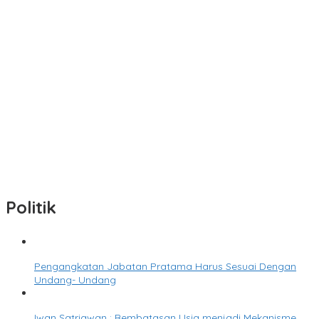
M. Yuliardi Siap Bawa Tim Futsal PWI Lampung Raih Prestasi
Terbaik pada Porwanas 2027
Direktur RSUDAM Lakukan Inspeksi Ke Gedung Forensik
Sambut HUT Ke-81 RI, Kemenag Gelar Zikir dan Doa
Kebangsaan
Abdul Wahid : Pengisian Jabatan Kementrian Agama Harus
Sesuai Dengan Undang- Undang yang Berlaku
Senator Lampung Siap Kolaborasi Sukseskan HPN-Porwanas
2027
Politik
Pengangkatan Jabatan Pratama Harus Sesuai Dengan
Undang- Undang
Iwan Satriawan : Bembatasan Usia menjadi Mekanisme