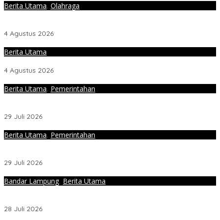
Berita Utama
,
Olahraga
M. Yuliardi Siap Bawa Tim Futsal PWI Lampung Raih Prestasi
Terbaik pada Porwanas 2027
4 Agustus 2026
Berita Utama
Direktur RSUDAM Lakukan Inspeksi Ke Gedung Forensik
4 Agustus 2026
Berita Utama
,
Pemerintahan
Sambut HUT Ke-81 RI, Kemenag Gelar Zikir dan Doa
Kebangsaan
29 Juli 2026
Berita Utama
,
Pemerintahan
Abdul Wahid : Pengisian Jabatan Kementrian Agama Harus
Sesuai Dengan Undang- Undang yang Berlaku
29 Juli 2026
Bandar Lampung
,
Berita Utama
Senator Lampung Siap Kolaborasi Sukseskan HPN-Porwanas
2027
28 Juli 2026