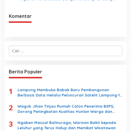
yang Berlaku
Komentar
C
a
r
i
u
Berita Populer
n
t
u
1
k
Lampung Membuka Babak Baru Pembangunan
:
Berbasis Data melalui Peluncuran Satelit Lampung-1
Berbasis AI
2
Wagub Jihan Tinjau Rumah Calon Penerima BSPS,
Dorong Peningkatan Kualitas Hunian Warga dan
Serap Aspirasi Masyarakat
3
Ngaben Massal Balinuraga, Warisan Bakti kepada
Leluhur yang Terus Hidup dan Memikat Wisatawan