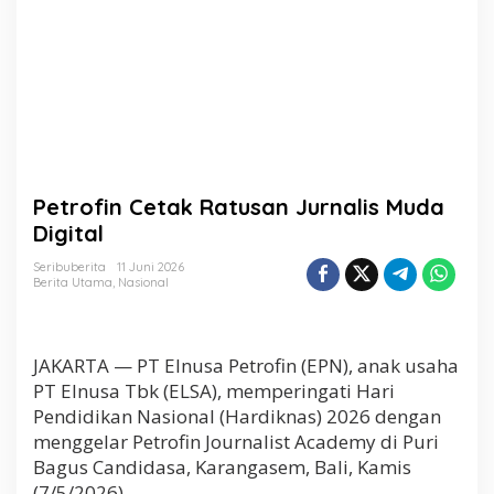
a
n
J
u
r
n
a
l
i
s
Petrofin Cetak Ratusan Jurnalis Muda
M
u
Digital
d
a
Seribuberita
11 Juni 2026
Berita Utama
,
Nasional
D
i
g
i
JAKARTA — PT Elnusa Petrofin (EPN), anak usaha
t
a
PT Elnusa Tbk (ELSA), memperingati Hari
l
Pendidikan Nasional (Hardiknas) 2026 dengan
menggelar Petrofin Journalist Academy di Puri
Bagus Candidasa, Karangasem, Bali, Kamis
(7/5/2026).