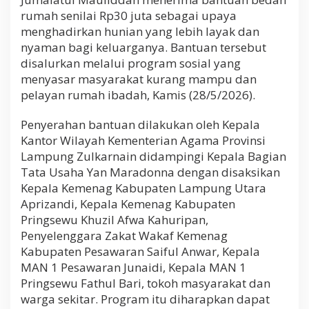
a
rumah senilai Rp30 juta sebagai upaya
n
menghadirkan hunian yang lebih layak dan
B
a
nyaman bagi keluarganya. Bantuan tersebut
r
disalurkan melalui program sosial yang
u
menyasar masyarakat kurang mampu dan
U
pelayan rumah ibadah, Kamis (28/5/2026).
n
t
u
Penyerahan bantuan dilakukan oleh Kepala
k
Kantor Wilayah Kementerian Agama Provinsi
H
Lampung Zulkarnain didampingi Kepala Bagian
u
n
Tata Usaha Yan Maradonna dengan disaksikan
i
Kepala Kemenag Kabupaten Lampung Utara
a
Aprizandi, Kepala Kemenag Kabupaten
n
Pringsewu Khuzil Afwa Kahuripan,
L
a
Penyelenggara Zakat Wakaf Kemenag
y
Kabupaten Pesawaran Saiful Anwar, Kepala
a
MAN 1 Pesawaran Junaidi, Kepala MAN 1
k
Pringsewu Fathul Bari, tokoh masyarakat dan
warga sekitar. Program itu diharapkan dapat