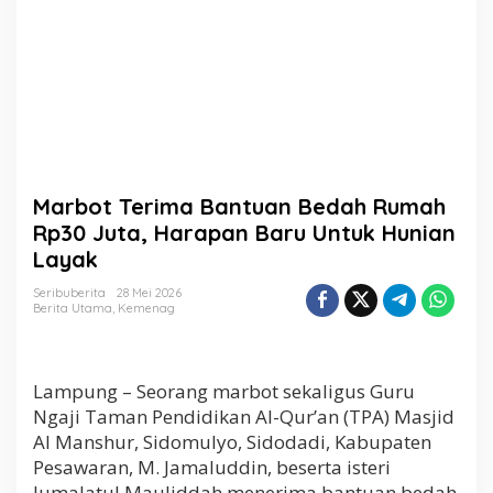
n
B
e
d
a
h
R
u
m
a
Marbot Terima Bantuan Bedah Rumah
h
R
Rp30 Juta, Harapan Baru Untuk Hunian
p
Layak
3
0
Seribuberita
28 Mei 2026
J
Berita Utama
,
Kemenag
u
t
a
,
Lampung – Seorang marbot sekaligus Guru
H
Ngaji Taman Pendidikan Al-Qur’an (TPA) Masjid
a
Al Manshur, Sidomulyo, Sidodadi, Kabupaten
r
Pesawaran, M. Jamaluddin, beserta isteri
a
p
Jumalatul Mauliddah menerima bantuan bedah