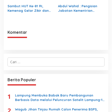
Porwanas 2027
Sambut HUT Ke-81 RI,
Abdul Wahid : Pengisian
Kemenag Gelar Zikir dan
Jabatan Kementrian
Doa Kebangsaan
Agama Harus Sesuai
Dengan Undang- Undang
yang Berlaku
Komentar
C
a
r
i
u
Berita Populer
n
t
u
1
k
Lampung Membuka Babak Baru Pembangunan
:
Berbasis Data melalui Peluncuran Satelit Lampung-1
Berbasis AI
2
Wagub Jihan Tinjau Rumah Calon Penerima BSPS,