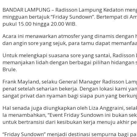
BANDAR LAMPUNG – Radisson Lampung Kedaton mengun
mingguan bertajuk “Friday Sundown”. Bertempat di Amus
pukul 15.00 hingga 20.00 WIB.
Acara ini menawarkan atmosfer yang dinamis dengan hi
dan angin sore yang sejuk, para tamu dapat memanfa
Untuk melengkapi suasana sore yang santai, Radisson
memanjakan lidah dengan berbagai pilihan hidangan sp
Brule.
Frank Mayland, selaku General Manager Radisson La
penat setelah seharian bekerja. Dengan lokasi kami y
sangat privat dan nyaman bagi siapa pun yang berkun
Hal senada juga diungkapkan oleh Liza Anggraini, sela
Ia menambahkan, “Event Friday Sundown ini bukan se
untuk bertransisi dari kesibukan kerja menuju akhir pe
“Friday Sundown” menjadi destinasi sempurna bagi pa