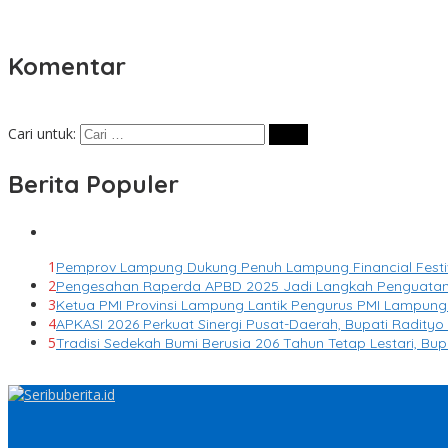
Komentar
Cari untuk:
Berita Populer
1
Pemprov Lampung Dukung Penuh Lampung Financial Festiva
2
Pengesahan Raperda APBD 2025 Jadi Langkah Penguatan
3
Ketua PMI Provinsi Lampung Lantik Pengurus PMI Lampun
4
APKASI 2026 Perkuat Sinergi Pusat-Daerah, Bupati Radit
5
Tradisi Sedekah Bumi Berusia 206 Tahun Tetap Lestari, Bu