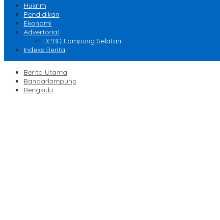
Hukrim
Pendidikan
Ekonomi
Advertorial
DPRD Lampung Selatan
Indeks Berita
Berita Utama
Bandarlampung
Bengkulu