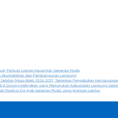
l, Perkuat Literasi Keuangan Generasi Muda
 Akuntabilitas dan Pembangunan Lampung
g Selatan Masa Bakti 2026-2031, Tekankan Pengabdian Kemanusiaa
yo Egi Dorong Kebijakan yang Memajukan Kabupaten Lampung Selat
pati Radityo Egi Ajak Generasi Muda Jaga Warisan Leluhur