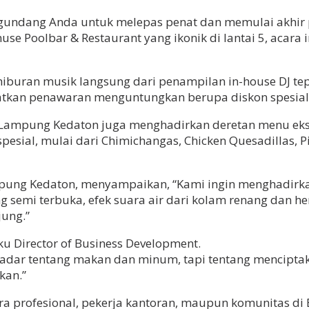
dang Anda untuk melepas penat dan memulai akhir pe
e Poolbar & Restaurant yang ikonik di lantai 5, acara 
buran musik langsung dari penampilan in-house DJ tepat
atkan penawaran menguntungkan berupa diskon spesia
 Lampung Kedaton juga menghadirkan deretan menu ekskl
esial, mulai dari Chimichangas, Chicken Quesadillas, 
mpung Kedaton, menyampaikan, “Kami ingin menghadirk
ang semi terbuka, efek suara air dari kolam renang dan
jung.”
ku Director of Business Development.
kadar tentang makan dan minum, tapi tentang mencipt
kan.”
ra profesional, pekerja kantoran, maupun komunitas d