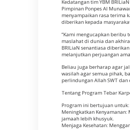
d
​Kedatangan tim YBM BRILiaN 
i
Pimpinan Ponpes Al Munawaro
P
menyampaikan rasa terima k
e
l
diberikan kepada masyarakat
o
s
​”Kami mengucapkan beribu t
o
maslahat di dunia dan akhir
k
BRILiaN senantiasa diberika
L
a
melanjutkan perjuangan amal 
m
p
​Beliau juga berharap agar ja
u
wasilah agar semua pihak, b
n
g
perlindungan Allah SWT dan 
B
a
​Tentang Program Tebar Karp
r
a
​Program ini bertujuan untuk:
t
​Meningkatkan Kenyamanan: M
jamaah lebih khusyuk.
​Menjaga Kesehatan: Menggant