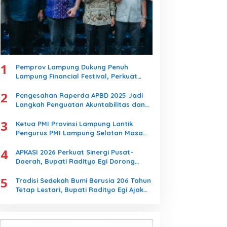
1
Pemprov Lampung Dukung Penuh
Lampung Financial Festival, Perkuat
Literasi Keuangan Generasi Muda
2
Pengesahan Raperda APBD 2025 Jadi
Langkah Penguatan Akuntabilitas dan
Pembangunan Lampung
3
Ketua PMI Provinsi Lampung Lantik
Pengurus PMI Lampung Selatan Masa
Bakti 2026-2031, Tekankan Pengabdian
4
Kemanusiaan
APKASI 2026 Perkuat Sinergi Pusat-
Daerah, Bupati Radityo Egi Dorong
Kebijakan yang Memajukan Kabupaten
5
Lampung Selatan
Tradisi Sedekah Bumi Berusia 206 Tahun
Tetap Lestari, Bupati Radityo Egi Ajak
Generasi Muda Jaga Warisan Leluhur