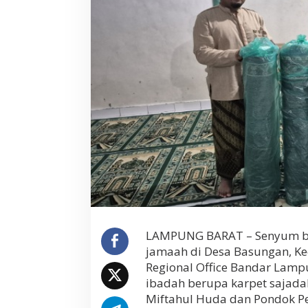
I
b
a
d
a
h
,
Y
B
M
B
R
I
L
i
a
N
S
a
LAMPUNG BARAT – Senyum bah
l
jamaah di Desa Basungan, Ke
u
Regional Office Bandar Lamp
r
ibadah berupa karpet sajada
k
a
Miftahul Huda dan Pondok Pe
n