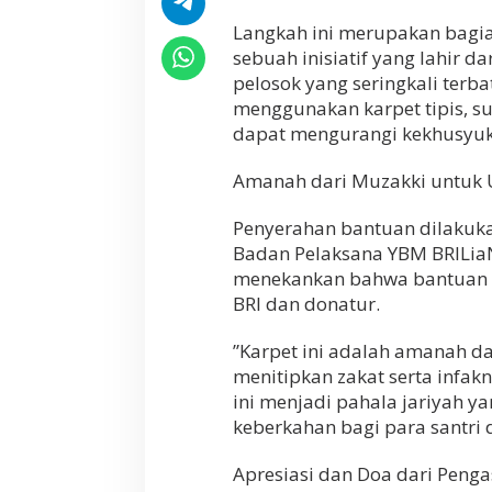
K
​Langkah ini merupakan bagi
a
sebuah inisiatif yang lahir d
r
p
pelosok yang seringkali terb
e
menggunakan karpet tipis, su
t
dapat mengurangi kekhusyuk
S
a
j
​Amanah dari Muzakki untuk
a
d
​Penyerahan bantuan dilakuka
a
Badan Pelaksana YBM BRILi
h
u
menekankan bahwa bantuan i
n
BRI dan donatur.
t
u
​”Karpet ini adalah amanah d
k
menitipkan zakat serta infa
P
o
ini menjadi pahala jariyah y
n
keberkahan bagi para santri 
p
e
​Apresiasi dan Doa dari Peng
s