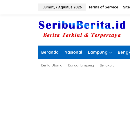
L
e
Jumat, 7 Agustus 2026
Terms of Service
Sit
w
a
t
i
k
e
k
o
Beranda
Nasional
Lampung
Bengk
n
t
e
Berita Utama
Bandarlampung
Bengkulu
n