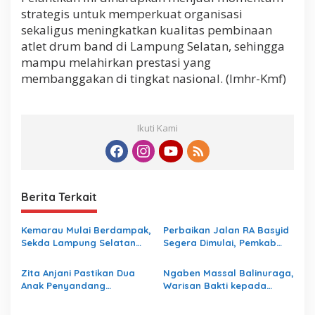
strategis untuk memperkuat organisasi
sekaligus meningkatkan kualitas pembinaan
atlet drum band di Lampung Selatan, sehingga
mampu melahirkan prestasi yang
membanggakan di tingkat nasional. (lmhr-Kmf)
Ikuti Kami
Berita Terkait
Kemarau Mulai Berdampak,
Perbaikan Jalan RA Basyid
Sekda Lampung Selatan
Segera Dimulai, Pemkab
Minta Kebutuhan Air Warga
Lampung Selatan Pastikan
Diantisipasi dan Risiko
Mobilitas Warga Lebih
Zita Anjani Pastikan Dua
Ngaben Massal Balinuraga,
Kebakaran Diwaspadai
Aman dan Nyaman
Anak Penyandang
Warisan Bakti kepada
Hemofilia di Lampung
Leluhur yang Terus Hidup
Selatan Tetap Didampingi,
dan Memikat Wisatawan