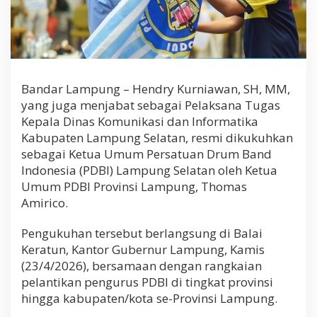
p
C
e
t
a
k
A
Bandar Lampung – Hendry Kurniawan, SH, MM,
t
yang juga menjabat sebagai Pelaksana Tugas
l
Kepala Dinas Komunikasi dan Informatika
e
t
Kabupaten Lampung Selatan, resmi dikukuhkan
D
sebagai Ketua Umum Persatuan Drum Band
r
Indonesia (PDBI) Lampung Selatan oleh Ketua
u
Umum PDBI Provinsi Lampung, Thomas
m
B
Amirico.
a
n
Pengukuhan tersebut berlangsung di Balai
d
Keratun, Kantor Gubernur Lampung, Kamis
N
a
(23/4/2026), bersamaan dengan rangkaian
s
pelantikan pengurus PDBI di tingkat provinsi
i
hingga kabupaten/kota se-Provinsi Lampung.
o
n