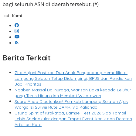
bagi seluruh ASN di daerah tersebut. (*)
Ikuti Kami
Berita Terkait
Zita Anjani Pastikan Dua Anak Penyandang Hemofilia di
Lampung Selatan Tetap Didampingi, BPJS dan Pendidikan
Jadi Prioritas
Ngaben Massal Balinuraga, Warisan Bakti kepada Leluhur
yang Terus Hidup dan Memikat Wisatawan
Suara Anda Dibutuhkan! Pemkab Lampung Selatan Ajak
Warga Isi Survei Rute DAMRI via Kalianda
Usung Spirit of Krakatoa, Lamsel Fest 2026 Siap Tampil
Lebih Spektakuler dengan Empat Event Ikonik dan Deretan
Artis Ibu Kota