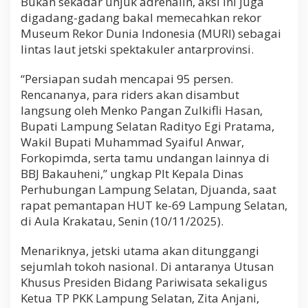
Bukan sekadar unjuk adrenalin, aksi ini juga
a
digadang-gadang bakal memecahkan rekor
n
Museum Rekor Dunia Indonesia (MURI) sebagai
lintas laut jetski spektakuler antarprovinsi.
“Persiapan sudah mencapai 95 persen.
Rencananya, para riders akan disambut
langsung oleh Menko Pangan Zulkifli Hasan,
Bupati Lampung Selatan Radityo Egi Pratama,
Wakil Bupati Muhammad Syaiful Anwar,
Forkopimda, serta tamu undangan lainnya di
BBJ Bakauheni,” ungkap Plt Kepala Dinas
Perhubungan Lampung Selatan, Djuanda, saat
rapat pemantapan HUT ke-69 Lampung Selatan,
di Aula Krakatau, Senin (10/11/2025).
Menariknya, jetski utama akan ditunggangi
sejumlah tokoh nasional. Di antaranya Utusan
Khusus Presiden Bidang Pariwisata sekaligus
Ketua TP PKK Lampung Selatan, Zita Anjani,