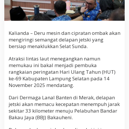
k
a
i
a
n
H
Kalianda – Deru mesin dan cipratan ombak akan
U
mengiringi semangat delapan jetski yang
T
k
bersiap menaklukkan Selat Sunda.
e
-
Atraksi lintas laut menegangkan namun
6
memukau ini bakal menjadi pembuka
9
L
rangkaian peringatan Hari Ulang Tahun (HUT)
a
ke-69 Kabupaten Lampung Selatan pada 14
m
November 2025 mendatang.
p
u
n
Dari Dermaga Lanal Banten di Merak, delapan
g
jetski akan memacu kecepatan menempuh jarak
S
sekitar 33 kilometer menuju Pelabuhan Bandar
e
Bakau Jaya (BBJ) Bakauheni.
l
a
t