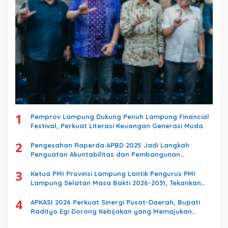
1
Pemprov Lampung Dukung Penuh Lampung Financial
Festival, Perkuat Literasi Keuangan Generasi Muda
2
Pengesahan Raperda APBD 2025 Jadi Langkah
Penguatan Akuntabilitas dan Pembangunan
Lampung
3
Ketua PMI Provinsi Lampung Lantik Pengurus PMI
Lampung Selatan Masa Bakti 2026-2031, Tekankan
Pengabdian Kemanusiaan
4
APKASI 2026 Perkuat Sinergi Pusat-Daerah, Bupati
Radityo Egi Dorong Kebijakan yang Memajukan
Kabupaten Lampung Selatan