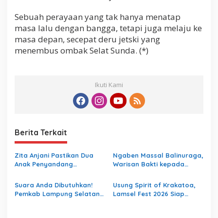
Sebuah perayaan yang tak hanya menatap
masa lalu dengan bangga, tetapi juga melaju ke
masa depan, secepat deru jetski yang
menembus ombak Selat Sunda. (*)
Ikuti Kami
Berita Terkait
Zita Anjani Pastikan Dua
Ngaben Massal Balinuraga,
Anak Penyandang
Warisan Bakti kepada
Hemofilia di Lampung
Leluhur yang Terus Hidup
Selatan Tetap Didampingi,
dan Memikat Wisatawan
Suara Anda Dibutuhkan!
Usung Spirit of Krakatoa,
BPJS dan Pendidikan Jadi
Pemkab Lampung Selatan
Lamsel Fest 2026 Siap
Prioritas
Ajak Warga Isi Survei Rute
Tampil Lebih Spektakuler
DAMRI via Kalianda
dengan Empat Event Ikonik