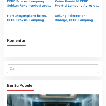
DPRD Provinsi Lampung
Ketua Komisi IV DPRD
Sahkan Rekomendasi atas
Provinsi Lampung Apresiasi
LHP BPK RI terhadap LKPD
Pembangunan Ruas Jalan
Pemerintah Provinsi
melalui Program IJD
Hari Bhayangkara ke-80,
Dukung Pelestarian
Lampung Tahun Anggaran
DPRD Provinsi Lampung
Budaya, DPRD Lampung
2025
Dorong Sinergi
Apresiasi Gerakan
Kelembagaan dengan Polri
“Mabaraya” Karya Raya
Komentar
C
a
r
i
u
Berita Populer
n
t
u
k
: