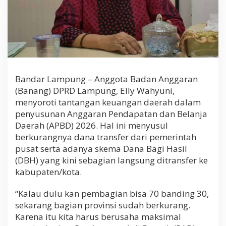
A
P
B
D
2
0
2
6
Bandar Lampung – Anggota Badan Anggaran
(Banang) DPRD Lampung, Elly Wahyuni,
menyoroti tantangan keuangan daerah dalam
penyusunan Anggaran Pendapatan dan Belanja
Daerah (APBD) 2026. Hal ini menyusul
berkurangnya dana transfer dari pemerintah
pusat serta adanya skema Dana Bagi Hasil
(DBH) yang kini sebagian langsung ditransfer ke
kabupaten/kota.
“Kalau dulu kan pembagian bisa 70 banding 30,
sekarang bagian provinsi sudah berkurang.
Karena itu kita harus berusaha maksimal