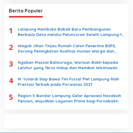
i
u
Berita Populer
n
t
u
1
k
Lampung Membuka Babak Baru Pembangunan
:
Berbasis Data melalui Peluncuran Satelit Lampung-1
Berbasis AI
2
Wagub Jihan Tinjau Rumah Calon Penerima BSPS,
Dorong Peningkatan Kualitas Hunian Warga dan
Serap Aspirasi Masyarakat
3
Ngaben Massal Balinuraga, Warisan Bakti kepada
Leluhur yang Terus Hidup dan Memikat Wisatawan
4
M. Yuliardi Siap Bawa Tim Futsal PWI Lampung Raih
Prestasi Terbaik pada Porwanas 2027
5
Region 5 Bandar Lampung Gelar Apresiasi Nasabah
Pensiun, Wujudkan Layanan Prima bagi Purnabakti