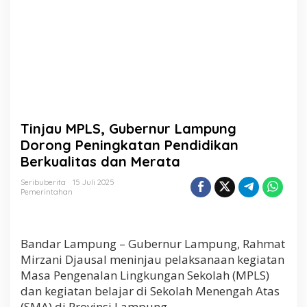
r
L
a
m
p
u
n
g
D
o
Tinjau MPLS, Gubernur Lampung
r
o
Dorong Peningkatan Pendidikan
n
Berkualitas dan Merata
g
P
Seribuberita
15 Juli 2025
e
Pemerintahan
n
i
n
g
Bandar Lampung – Gubernur Lampung, Rahmat
k
Mirzani Djausal meninjau pelaksanaan kegiatan
a
Masa Pengenalan Lingkungan Sekolah (MPLS)
t
a
dan kegiatan belajar di Sekolah Menengah Atas
n
(SMA) di Provinsi Lampung.