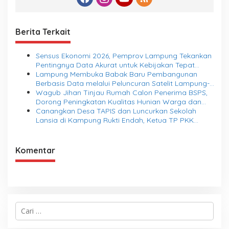
Berita Terkait
Sensus Ekonomi 2026, Pemprov Lampung Tekankan
Pentingnya Data Akurat untuk Kebijakan Tepat
Sasaran
Lampung Membuka Babak Baru Pembangunan
Berbasis Data melalui Peluncuran Satelit Lampung-1
Berbasis AI
Wagub Jihan Tinjau Rumah Calon Penerima BSPS,
Dorong Peningkatan Kualitas Hunian Warga dan
Serap Aspirasi Masyarakat
Canangkan Desa TAPIS dan Luncurkan Sekolah
Lansia di Kampung Rukti Endah, Ketua TP PKK
Lampung Dorong Pembangunan SDM Dimulai dari
Desa
Komentar
C
a
r