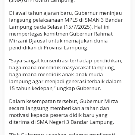
P
e
Di awal tahun ajaran baru, Gubernur meninjau
n
langsung pelaksanaan MPLS di SMAN 3 Bandar
d
i
Lampung pada Selasa (15/7/2025). Hal ini
d
mempertegas komitmen Gubernur Rahmat
i
Mirzani Djausal untuk memajukan dunia
k
a
pendidikan di Provinsi Lampung.
n
B
“Saya sangat konsentrasi terhadap pendidikan,
e
bagaimana mendidik masyarakat lampung,
r
k
bagaimana mendidik anak-anak muda
u
lampung agar menjadi generasi terbaik dalam
a
15 tahun kedepan,” ungkap Gubernur.
l
i
Dalam kesempatan tersebut, Gubernur Mirza
t
a
secara langsung memberikan arahan dan
s
motivasi kepada peserta didik baru yang
d
diterima di SMA Negeri 3 Bandar Lampung.
a
n
M
“Pak Gubernur ucapkan, selamat menikmati