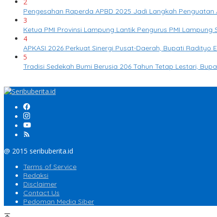
2
Pengesahan Raperda APBD 2025 Jadi Langkah Penguatan 
3
Ketua PMI Provinsi Lampung Lantik Pengurus PMI Lampung
4
APKASI 2026 Perkuat Sinergi Pusat-Daerah, Bupati Radity
5
Tradisi Sedekah Bumi Berusia 206 Tahun Tetap Lestari, Bup
@ 2015 seribuberita.id
Terms of Service
Redaksi
Disclaimer
Contact Us
Pedoman Media Siber