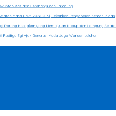
Akuntabilitas dan Pembangunan Lampung
 Selatan Masa Bakti 2026-2031, Tekankan Pengabdian Kemanusiaan
o Egi Dorong Kebijakan yang Memajukan Kabupaten Lampung Selata
ati Radityo Egi Ajak Generasi Muda Jaga Warisan Leluhur