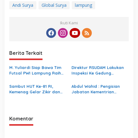
Andi Surya
Global Surya
lampung
Ikuti Kami
Berita Terkait
M. Yuliardi Siap Bawa Tim
Direktur RSUDAM Lakukan
Futsal PWI Lampung Raih
Inspeksi Ke Gedung
Prestasi Terbaik pada
Forensik
Porwanas 2027
Sambut HUT Ke-81 RI,
Abdul Wahid : Pengisian
Kemenag Gelar Zikir dan
Jabatan Kementrian
Doa Kebangsaan
Agama Harus Sesuai
Dengan Undang- Undang
yang Berlaku
Komentar