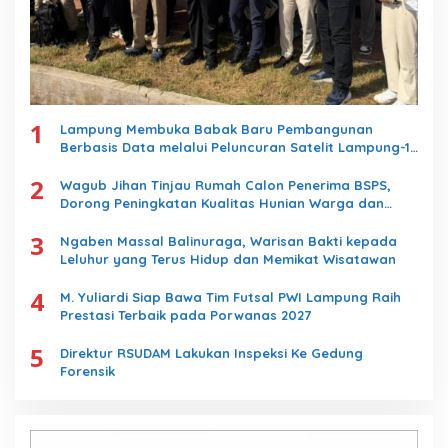
1
Lampung Membuka Babak Baru Pembangunan
Berbasis Data melalui Peluncuran Satelit Lampung-1
Berbasis AI
2
Wagub Jihan Tinjau Rumah Calon Penerima BSPS,
Dorong Peningkatan Kualitas Hunian Warga dan
Serap Aspirasi Masyarakat
3
Ngaben Massal Balinuraga, Warisan Bakti kepada
Leluhur yang Terus Hidup dan Memikat Wisatawan
4
M. Yuliardi Siap Bawa Tim Futsal PWI Lampung Raih
Prestasi Terbaik pada Porwanas 2027
5
Direktur RSUDAM Lakukan Inspeksi Ke Gedung
Forensik