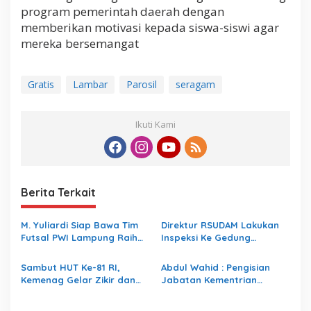
program pemerintah daerah dengan
memberikan motivasi kepada siswa-siswi agar
mereka bersemangat
Gratis
Lambar
Parosil
seragam
Ikuti Kami
Berita Terkait
M. Yuliardi Siap Bawa Tim
Direktur RSUDAM Lakukan
Futsal PWI Lampung Raih
Inspeksi Ke Gedung
Prestasi Terbaik pada
Forensik
Porwanas 2027
Sambut HUT Ke-81 RI,
Abdul Wahid : Pengisian
Kemenag Gelar Zikir dan
Jabatan Kementrian
Doa Kebangsaan
Agama Harus Sesuai
Dengan Undang- Undang