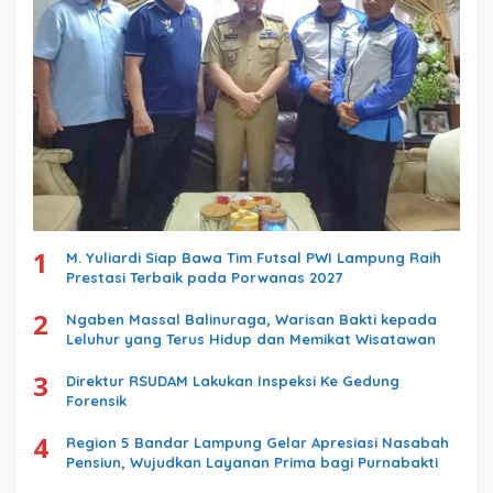
1
M. Yuliardi Siap Bawa Tim Futsal PWI Lampung Raih
Prestasi Terbaik pada Porwanas 2027
2
Ngaben Massal Balinuraga, Warisan Bakti kepada
Leluhur yang Terus Hidup dan Memikat Wisatawan
3
Direktur RSUDAM Lakukan Inspeksi Ke Gedung
Forensik
4
Region 5 Bandar Lampung Gelar Apresiasi Nasabah
Pensiun, Wujudkan Layanan Prima bagi Purnabakti