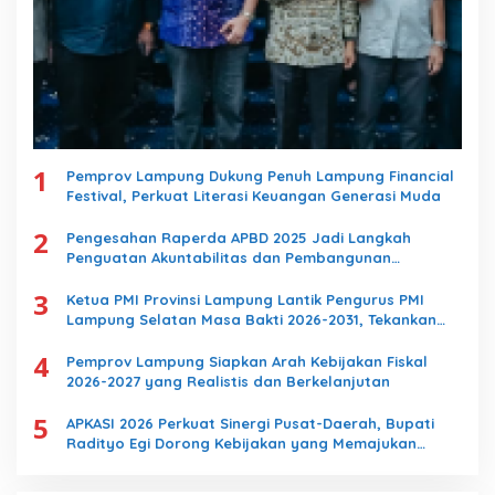
1
Pemprov Lampung Dukung Penuh Lampung Financial
Festival, Perkuat Literasi Keuangan Generasi Muda
2
Pengesahan Raperda APBD 2025 Jadi Langkah
Penguatan Akuntabilitas dan Pembangunan
Lampung
3
Ketua PMI Provinsi Lampung Lantik Pengurus PMI
Lampung Selatan Masa Bakti 2026-2031, Tekankan
Pengabdian Kemanusiaan
4
Pemprov Lampung Siapkan Arah Kebijakan Fiskal
2026-2027 yang Realistis dan Berkelanjutan
5
APKASI 2026 Perkuat Sinergi Pusat-Daerah, Bupati
Radityo Egi Dorong Kebijakan yang Memajukan
Kabupaten Lampung Selatan