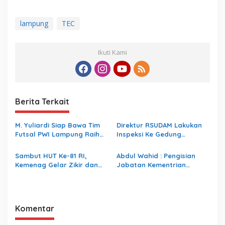
lampung
TEC
Ikuti Kami
Berita Terkait
M. Yuliardi Siap Bawa Tim
Direktur RSUDAM Lakukan
Futsal PWI Lampung Raih
Inspeksi Ke Gedung
Prestasi Terbaik pada
Forensik
Porwanas 2027
Sambut HUT Ke-81 RI,
Abdul Wahid : Pengisian
Kemenag Gelar Zikir dan
Jabatan Kementrian
Doa Kebangsaan
Agama Harus Sesuai
Dengan Undang- Undang
yang Berlaku
Komentar