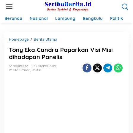
L
e
w
a
Beranda
Nasional
Lampung
Bengkulu
Politik
P
t
i
k
Homepage
/
Berita Utama
T
e
o
k
Tony Eka Candra Paparkan Visi Misi
n
o
y
n
dihadapan Panelis
E
t
k
e
Seribuberita
27 Oktober 2019
Berita Utama
,
Politik
a
n
C
a
n
d
r
a
P
a
p
a
r