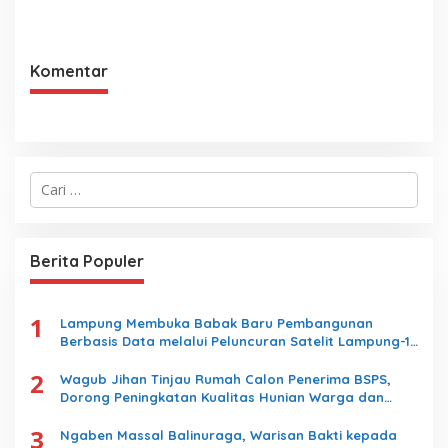
Doa Kebangsaan
Agama Harus Sesuai
Dengan Undang- Undang
yang Berlaku
Komentar
C
a
r
i
u
Berita Populer
n
t
u
1
k
Lampung Membuka Babak Baru Pembangunan
:
Berbasis Data melalui Peluncuran Satelit Lampung-1
Berbasis AI
2
Wagub Jihan Tinjau Rumah Calon Penerima BSPS,
Dorong Peningkatan Kualitas Hunian Warga dan
Serap Aspirasi Masyarakat
3
Ngaben Massal Balinuraga, Warisan Bakti kepada