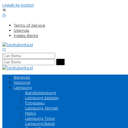
Lewati ke konten
Terms of Service
Sitemap
Indeks Berita
Beranda
Nasional
Lampung
Bandarlampung
Lampung Selatan
Pringsewu
Lampung Tengah
Metro
Lampung Timur
Lampung Barat