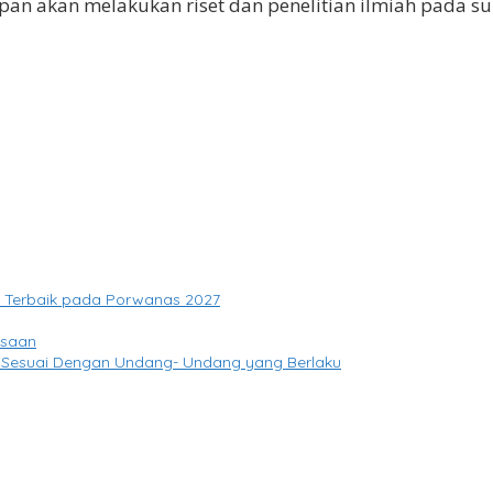
pan akan melakukan riset dan penelitian ilmiah pada su
si Terbaik pada Porwanas 2027
gsaan
 Sesuai Dengan Undang- Undang yang Berlaku