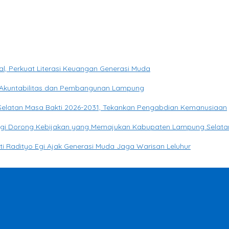
, Perkuat Literasi Keuangan Generasi Muda
Akuntabilitas dan Pembangunan Lampung
 Selatan Masa Bakti 2026-2031, Tekankan Pengabdian Kemanusiaan
o Egi Dorong Kebijakan yang Memajukan Kabupaten Lampung Selata
ati Radityo Egi Ajak Generasi Muda Jaga Warisan Leluhur