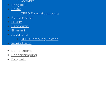
Covid-19
Bengkulu
Politik
DPRD Provinsi Lampung
Pemerintahan
Hukrim
Pendidikan
Ekonomi
Advertorial
DPRD Lampung Selatan
Indeks Berita
Berita Utama
Bandarlampung
Bengkulu