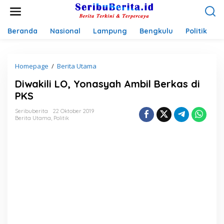
L
e
w
a
Beranda
Nasional
Lampung
Bengkulu
Politik
P
t
i
k
Homepage
/
Berita Utama
D
e
i
k
Diwakili LO, Yonasyah Ambil Berkas di
w
o
a
n
PKS
k
t
i
e
Seribuberita
22 Oktober 2019
Berita Utama
,
Politik
l
n
i
L
O
,
Y
o
n
a
s
y
a