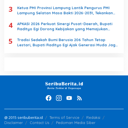
Lampung
3
Ketua PMI Provinsi Lampung Lantik Pengurus PMI
Lampung Selatan Masa Bakti 2026-2031, Tekankan
Pengabdian Kemanusiaan
4
APKASI 2026 Perkuat Sinergi Pusat-Daerah, Bupati
Radityo Egi Dorong Kebijakan yang Memajukan
Kabupaten Lampung Selatan
5
Tradisi Sedekah Bumi Berusia 206 Tahun Tetap
Lestari, Bupati Radityo Egi Ajak Generasi Muda Jaga
Warisan Leluhur
@ 2015 seribuberita.id
Terms of Service
Redaksi
Disclaimer
Contact Us
Pedoman Media Siber