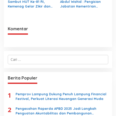
Sambut HUT Ke-81 RI,
Abdul Wahid : Pengisian
Kemenag Gelar Zikir dan
Jabatan Kementrian
Doa Kebangsaan
Agama Harus Sesuai
Dengan Undang- Undang
yang Berlaku
Komentar
C
a
r
i
u
Berita Populer
n
t
u
1
k
Pemprov Lampung Dukung Penuh Lampung Financial
:
Festival, Perkuat Literasi Keuangan Generasi Muda
2
Pengesahan Raperda APBD 2025 Jadi Langkah
Penguatan Akuntabilitas dan Pembangunan