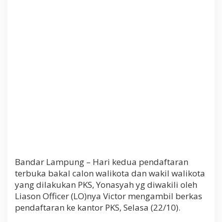
h
A
m
b
i
l
B
e
r
k
a
s
d
i
P
K
S
Bandar Lampung – Hari kedua pendaftaran
terbuka bakal calon walikota dan wakil walikota
yang dilakukan PKS, Yonasyah yg diwakili oleh
Liason Officer (LO)nya Victor mengambil berkas
pendaftaran ke kantor PKS, Selasa (22/10).