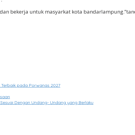
dan bekerja untuk masyarkat kota bandarlampung.”tan
si Terbaik pada Porwanas 2027
gsaan
 Sesuai Dengan Undang- Undang yang Berlaku