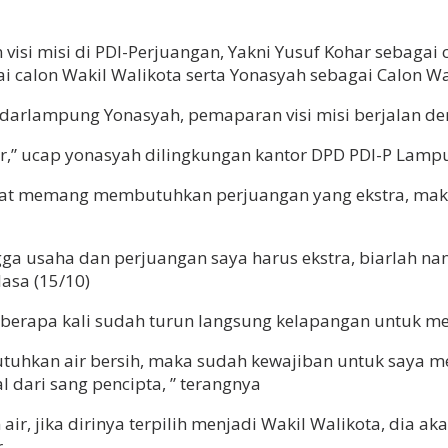
i misi di PDI-Perjuangan, Yakni Yusuf Kohar sebagai ca
i calon Wakil Walikota serta Yonasyah sebagai Calon Wa
ndarlampung Yonasyah, pemaparan visi misi berjalan de
car,” ucap yonasyah dilingkungan kantor DPD PDI-P Lamp
at memang membutuhkan perjuangan yang ekstra, maka 
hingga usaha dan perjuangan saya harus ekstra, biarlah
lasa (15/10)
eberapa kali sudah turun langsung kelapangan untuk me
kan air bersih, maka sudah kewajiban untuk saya me
dari sang pencipta, ” terangnya
ir, jika dirinya terpilih menjadi Wakil Walikota, dia a
.