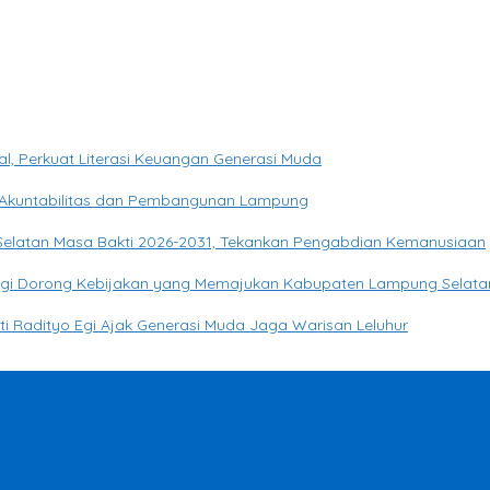
, Perkuat Literasi Keuangan Generasi Muda
Akuntabilitas dan Pembangunan Lampung
 Selatan Masa Bakti 2026-2031, Tekankan Pengabdian Kemanusiaan
o Egi Dorong Kebijakan yang Memajukan Kabupaten Lampung Selata
ati Radityo Egi Ajak Generasi Muda Jaga Warisan Leluhur