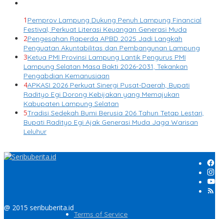
1
Pemprov Lampung Dukung Penuh Lampung Financial
Festival, Perkuat Literasi Keuangan Generasi Muda
2
Pengesahan Raperda APBD 2025 Jadi Langkah
Penguatan Akuntabilitas dan Pembangunan Lampung
3
Ketua PMI Provinsi Lampung Lantik Pengurus PMI
Lampung Selatan Masa Bakti 2026-2031, Tekankan
Pengabdian Kemanusiaan
4
APKASI 2026 Perkuat Sinergi Pusat-Daerah, Bupati
Radityo Egi Dorong Kebijakan yang Memajukan
Kabupaten Lampung Selatan
5
Tradisi Sedekah Bumi Berusia 206 Tahun Tetap Lestari,
Bupati Radityo Egi Ajak Generasi Muda Jaga Warisan
Leluhur
@ 2015 seribuberita.id
Terms of Service