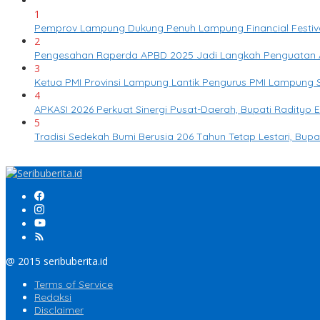
1
Pemprov Lampung Dukung Penuh Lampung Financial Festival
2
Pengesahan Raperda APBD 2025 Jadi Langkah Penguatan 
3
Ketua PMI Provinsi Lampung Lantik Pengurus PMI Lampung
4
APKASI 2026 Perkuat Sinergi Pusat-Daerah, Bupati Radity
5
Tradisi Sedekah Bumi Berusia 206 Tahun Tetap Lestari, Bup
@ 2015 seribuberita.id
Terms of Service
Redaksi
Disclaimer