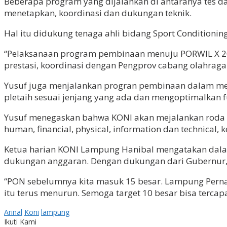
Beberapa program yang dijalankan di antaranya tes da
menetapkan, koordinasi dan dukungan teknik.
Hal itu didukung tenaga ahli bidang Sport Conditionin
“Pelaksanaan program pembinaan menuju PORWIL X 20
prestasi, koordinasi dengan Pengprov cabang olahraga 
Yusuf juga menjalankan progran pembinaan dalam mem
pletaih sesuai jenjang yang ada dan mengoptimalkan f
Yusuf menegaskan bahwa KONI akan mejalankan roda 
human, financial, physical, information dan technical,
Ketua harian KONI Lampung Hanibal mengatakan dala
dukungan anggaran. Dengan dukungan dari Gubernur,
“PON sebelumnya kita masuk 15 besar. Lampung Perna
itu terus menurun. Semoga target 10 besar bisa tercapai
Arinal
Koni
lampung
Ikuti Kami