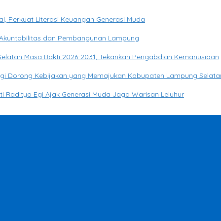
, Perkuat Literasi Keuangan Generasi Muda
Akuntabilitas dan Pembangunan Lampung
 Selatan Masa Bakti 2026-2031, Tekankan Pengabdian Kemanusiaan
o Egi Dorong Kebijakan yang Memajukan Kabupaten Lampung Selata
ati Radityo Egi Ajak Generasi Muda Jaga Warisan Leluhur