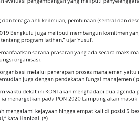
n evaluasi pengembangan yang meliputi penyelenggaraan
g dan tenaga ahli keilmuan, pembinaan (sentral dan dese
19 Bengkulu juga meliputi membangun komitmen yang t
tentang program latihan,” ujar Yusuf.
anfaatkan sarana prasaran yang ada secara maksimal,
ungsi organisasi.
organisasi melalui penerapan proses manajemen yait
 kemudian juga dengan pendekatan fungsi manajemen ( pla
m waktu dekat ini KONI akan menghadapi dua agenda p
 ia menargetkan pada PON 2020 Lampung akan masuk 1
h mengalami kejayaan hingga empat kali di posisi 5 b
,” kata Hanibal. (*)