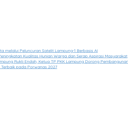
elalui Peluncuran Satelit Lampung-1 Berbasis AI
eningkatan Kualitas Hunian Warga dan Serap Aspirasi Masyarakat
Kampung Rukti Endah, Ketua TP PKK Lampung Dorong Pembangunan 
si Terbaik pada Porwanas 2027