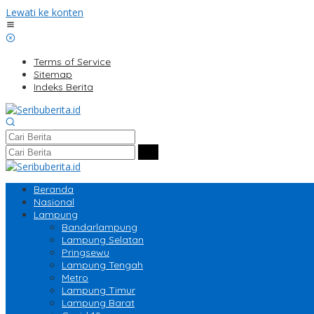
Lewati ke konten
Terms of Service
Sitemap
Indeks Berita
Beranda
Nasional
Lampung
Bandarlampung
Lampung Selatan
Pringsewu
Lampung Tengah
Metro
Lampung Timur
Lampung Barat