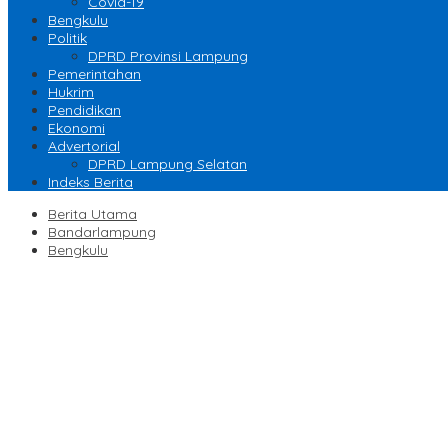
Covid-19
Bengkulu
Politik
DPRD Provinsi Lampung
Pemerintahan
Hukrim
Pendidikan
Ekonomi
Advertorial
DPRD Lampung Selatan
Indeks Berita
Berita Utama
Bandarlampung
Bengkulu