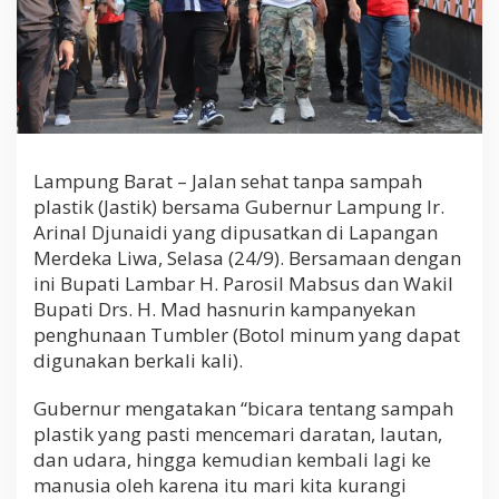
e
r
n
u
r
L
a
m
p
Lampung Barat – Jalan sehat tanpa sampah
u
plastik (Jastik) bersama Gubernur Lampung Ir.
n
Arinal Djunaidi yang dipusatkan di Lapangan
g
Merdeka Liwa, Selasa (24/9). Bersamaan dengan
ini Bupati Lambar H. Parosil Mabsus dan Wakil
Bupati Drs. H. Mad hasnurin kampanyekan
penghunaan Tumbler (Botol minum yang dapat
digunakan berkali kali).
Gubernur mengatakan “bicara tentang sampah
plastik yang pasti mencemari daratan, lautan,
dan udara, hingga kemudian kembali lagi ke
manusia oleh karena itu mari kita kurangi