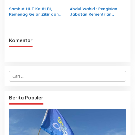
Prestasi Terbaik pada
Forensik
Porwanas 2027
Sambut HUT Ke-81 RI,
Abdul Wahid : Pengisian
Kemenag Gelar Zikir dan
Jabatan Kementrian
Doa Kebangsaan
Agama Harus Sesuai
Dengan Undang- Undang
yang Berlaku
Komentar
C
a
r
i
u
Berita Populer
n
t
u
k
: