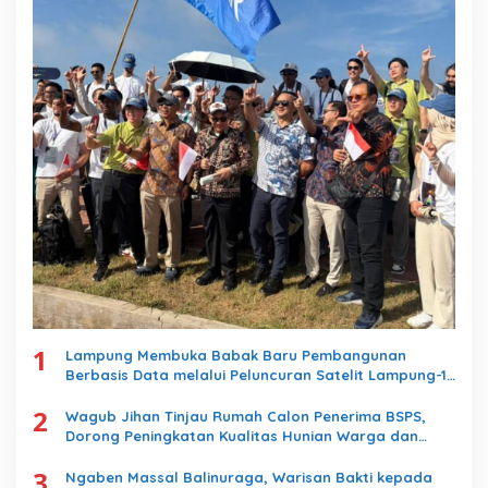
1
Lampung Membuka Babak Baru Pembangunan
Berbasis Data melalui Peluncuran Satelit Lampung-1
Berbasis AI
2
Wagub Jihan Tinjau Rumah Calon Penerima BSPS,
Dorong Peningkatan Kualitas Hunian Warga dan
Serap Aspirasi Masyarakat
3
Ngaben Massal Balinuraga, Warisan Bakti kepada