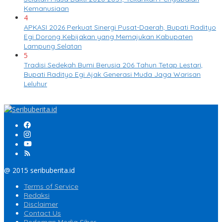
Kemanusiaan
4
APKASI 2026 Perkuat Sinergi Pusat-Daerah, Bupati Radityo
Egi Dorong Kebijakan yang Memajukan Kabupaten
Lampung Selatan
5
Tradisi Sedekah Bumi Berusia 206 Tahun Tetap Lestari,
Bupati Radityo Egi Ajak Generasi Muda Jaga Warisan
Leluhur
@ 2015 seribuberita.id
Terms of Service
Redaksi
Disclaimer
Contact Us