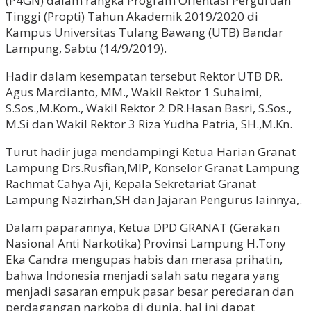
(P4GN) dalam rangka Program Orientasi Perguruan
Tinggi (Propti) Tahun Akademik 2019/2020 di
Kampus Universitas Tulang Bawang (UTB) Bandar
Lampung, Sabtu (14/9/2019).
Hadir dalam kesempatan tersebut Rektor UTB DR.
Agus Mardianto, MM., Wakil Rektor 1 Suhaimi,
S.Sos.,M.Kom., Wakil Rektor 2 DR.Hasan Basri, S.Sos.,
M.Si dan Wakil Rektor 3 Riza Yudha Patria, SH.,M.Kn.
Turut hadir juga mendampingi Ketua Harian Granat
Lampung Drs.Rusfian,MIP, Konselor Granat Lampung
Rachmat Cahya Aji, Kepala Sekretariat Granat
Lampung Nazirhan,SH dan Jajaran Pengurus lainnya,.
Dalam paparannya, Ketua DPD GRANAT (Gerakan
Nasional Anti Narkotika) Provinsi Lampung H.Tony
Eka Candra mengupas habis dan merasa prihatin,
bahwa Indonesia menjadi salah satu negara yang
menjadi sasaran empuk pasar besar peredaran dan
perdagangan narkoba di dunia, hal ini dapat