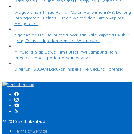
Data melalui Peluncuran Satelit Lampung-1 Berbasis AI
2
Wagub Jihan Tinjau Rumah Calon Penerima BSPS, Dorong
Peningkatan Kualitas Hunian Warga dan Serap Aspirasi
Masyarakat
3
Ngaben Massal Balinuraga, Warisan Bakti kepada Leluhur
yang Terus Hidup dan Memikat Wisatawan
4
M. Yuliardi Siap Bawa Tim Futsal PWI Lampung Raih
Prestasi Terbaik pada Porwanas 2027
5
Direktur RSUDAM Lakukan Inspeksi Ke Gedung Forensik
@ 2015 seribuberita.id
Terms of Service