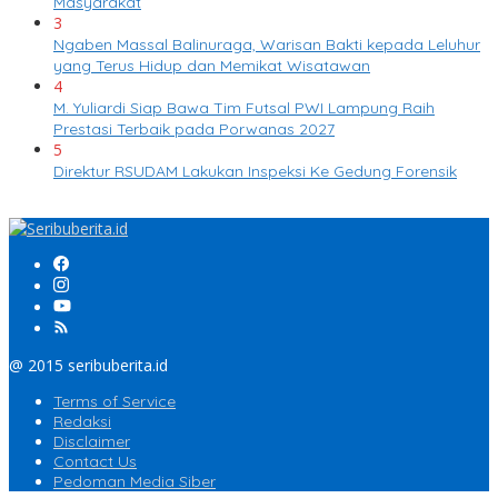
Masyarakat
3
Ngaben Massal Balinuraga, Warisan Bakti kepada Leluhur
yang Terus Hidup dan Memikat Wisatawan
4
M. Yuliardi Siap Bawa Tim Futsal PWI Lampung Raih
Prestasi Terbaik pada Porwanas 2027
5
Direktur RSUDAM Lakukan Inspeksi Ke Gedung Forensik
@ 2015 seribuberita.id
Terms of Service
Redaksi
Disclaimer
Contact Us
Pedoman Media Siber