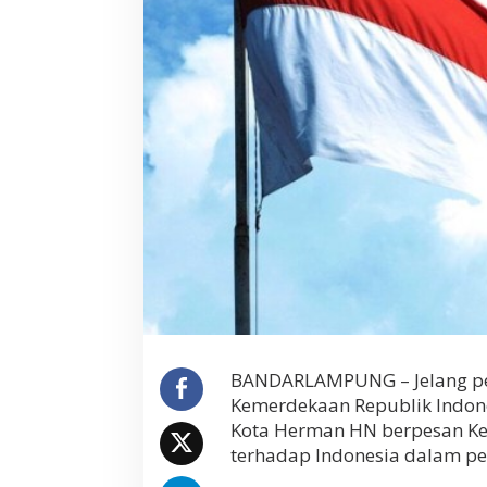
a
n
H
N
H
i
m
b
a
u
W
a
r
g
a
P
a
s
a
BANDARLAMPUNG – Jelang per
n
Kemerdekaan Republik Indone
g
B
Kota Herman HN berpesan Ke
e
terhadap Indonesia dalam 
n
d