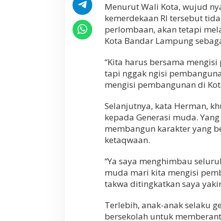
Menurut Wali Kota, wujud n
e
kemerdekaan RI tersebut tid
r
a
perlombaan, akan tetapi me
M
Kota Bandar Lampung sebagai
e
r
“Kita harus bersama mengisi
a
h
tapi nggak ngisi pembanguna
P
mengisi pembangunan di Kota
u
t
Selanjutnya, kata Herman, k
i
h
kepada Generasi muda. Yang
membangun karakter yang ber
ketaqwaan.
“Ya saya menghimbau seluru
muda mari kita mengisi pem
takwa ditingkatkan saya yakin
Terlebih, anak-anak selaku g
bersekolah untuk memberanta