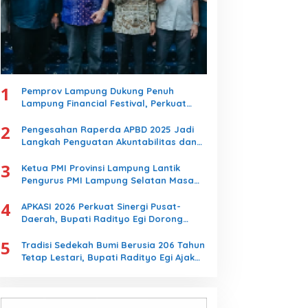
1
Pemprov Lampung Dukung Penuh
Lampung Financial Festival, Perkuat
Literasi Keuangan Generasi Muda
2
Pengesahan Raperda APBD 2025 Jadi
Langkah Penguatan Akuntabilitas dan
Pembangunan Lampung
3
Ketua PMI Provinsi Lampung Lantik
Pengurus PMI Lampung Selatan Masa
Bakti 2026-2031, Tekankan Pengabdian
4
Kemanusiaan
APKASI 2026 Perkuat Sinergi Pusat-
Daerah, Bupati Radityo Egi Dorong
Kebijakan yang Memajukan Kabupaten
5
Lampung Selatan
Tradisi Sedekah Bumi Berusia 206 Tahun
Tetap Lestari, Bupati Radityo Egi Ajak
Generasi Muda Jaga Warisan Leluhur