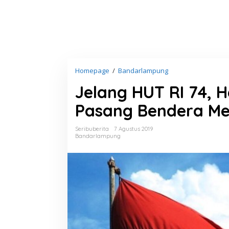
Homepage
/
Bandarlampung
J
e
Jelang HUT RI 74,
l
a
Pasang Bendera Me
n
g
H
Seribuberita
7 Agustus 2019
U
Bandarlampung
T
R
I
7
4
,
H
e
r
m