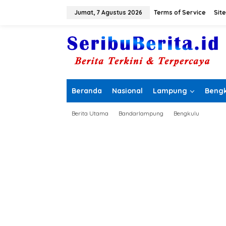
L
e
Jumat, 7 Agustus 2026
Terms of Service
Sit
w
a
t
i
k
e
k
o
Beranda
Nasional
Lampung
Bengk
n
t
e
Berita Utama
Bandarlampung
Bengkulu
n